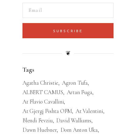
SUBSCRIBE
❦
Tags
Agatha Christie
Agron Tufa
ALBERT CAMUS
Artan Fuga
At Flavio Cavallini
At Gjergj Fishta OFM
At Valentini
Blendi Fevziu
David Walliams
Dawn Huebner
Dom Anton Uka