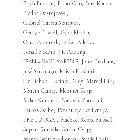
Erich Fromm
Fabio Volo
Faik Konica
Fjodor Dostojevski
Gabriel Garcia Marquez
George Orwell
Gjon Marku
Grup Autorësh
Isabel Allende
Ismail Kadare
J.K Rouling
JEAN – PAUL SARTRE
John Grisham
José Saramago
Kristo Frashëri
Liz Pichon
Lucinda Riley
Marcel Hila
Martin Camaj
Mehmet Kraja
Milan Kundera
Natasha Porocani
Paulo Coelho
Pershtatje Per Femije
PREÇ ZOGAJ
Rachael Renee Russell
Sophie Kinsella
Stefan Cvajg
Sveva Casati Modignani
Sylvie Louis