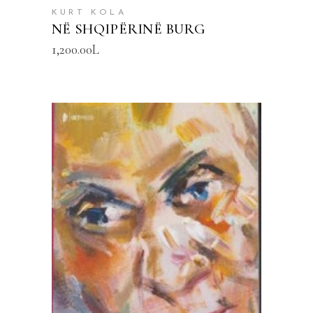
KURT KOLA
NË SHQIPËRINË BURG
1,200.00
L
SHTOJE NË SHPORTË