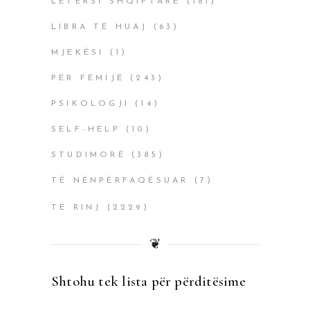
LETËRSI SHQIPTARE
(181)
LIBRA TË HUAJ
(63)
MJEKËSI
(1)
PËR FËMIJË
(243)
PSIKOLOGJI
(14)
SELF-HELP
(10)
STUDIMORË
(385)
TË NËNPËRFAQËSUAR
(7)
TË RINJ
(2229)
❦
Shtohu tek lista për përditësime