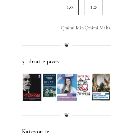
Çmimi Min.
Çmimi Maks.
❦
5 librat e javës
❦
Kategoritë