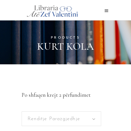
PRODUCTS
KURT KOLA
Po shfaqen krejt 2 përfundimet
Renditje Parazgjedhje