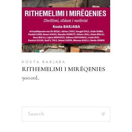
KOSTA BARJABA
RITHEMELIMI I MIRËQENIES
900.00
L
Search
for: