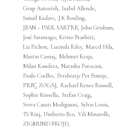
Grup Autorësh
Isabel Allende
Ismail Kadare
J.K Rouling
JEAN – PAUL SARTRE
John Grisham
José Saramago
Kristo Frashëri
Liz Pichon
Lucinda Riley
Marcel Hila
Martin Camaj
Mehmet Kraja
Milan Kundera
Natasha Porocani
Paulo Coelho
Pershtatje Per Femije
PREÇ ZOGAJ
Rachael Renee Russell
Sophie Kinsella
Stefan Cvajg
Sveva Casati Modignani
Sylvie Louis
Të Rinj
Umberto Eco
Vili Minarolli
ZIGMUND FROJD