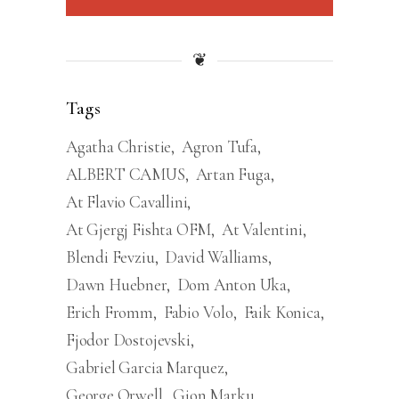
❦
Tags
Agatha Christie
Agron Tufa
ALBERT CAMUS
Artan Fuga
At Flavio Cavallini
At Gjergj Fishta OFM
At Valentini
Blendi Fevziu
David Walliams
Dawn Huebner
Dom Anton Uka
Erich Fromm
Fabio Volo
Faik Konica
Fjodor Dostojevski
Gabriel Garcia Marquez
George Orwell
Gjon Marku