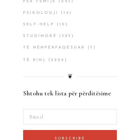
PËR FËMIJË
(243)
PSIKOLOGJI
(14)
SELF-HELP
(10)
STUDIMORË
(385)
TË NËNPËRFAQËSUAR
(7)
TË RINJ
(2229)
❦
Shtohu tek lista për përditësime
SUBSCRIBE