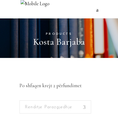
PRODUCTS
Kosta Barjaba
Po shfaqen krejt 2 përfundimet
Renditje Parazgjedhje