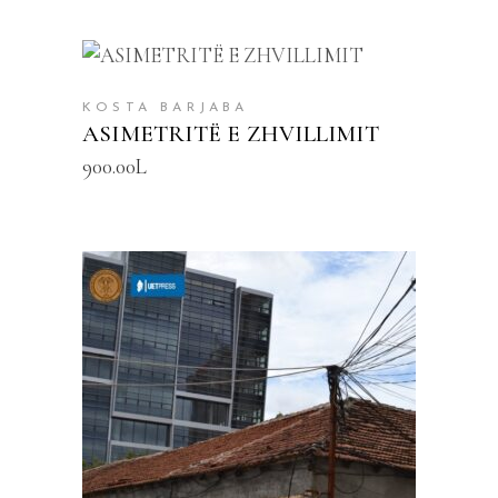
SHTOJE NË SHPORTË
KOSTA BARJABA
ASIMETRITË E ZHVILLIMIT
900.00
L
SHTOJE NË SHPORTË