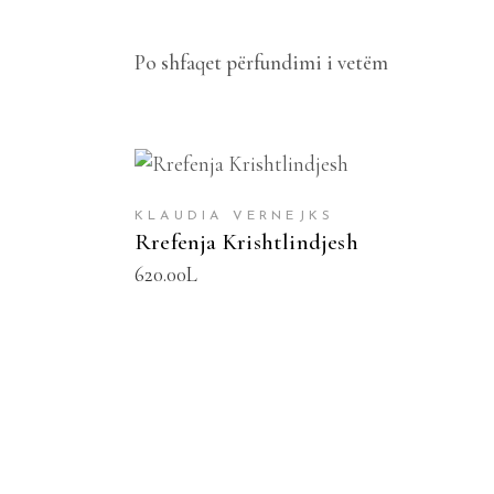
Po shfaqet përfundimi i vetëm
SHTOJE NË SHPORTË
KLAUDIA VERNEJKS
Rrefenja Krishtlindjesh
620.00
L