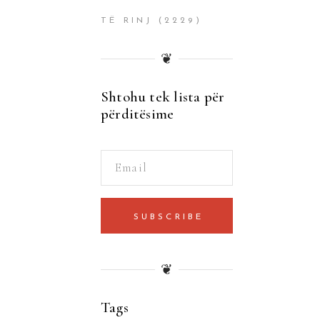
TË RINJ
(2229)
❦
Shtohu tek lista për
përditësime
SUBSCRIBE
❦
Tags