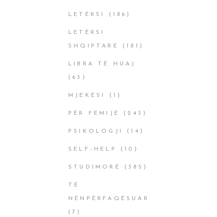
LETËRSI
(186)
LETËRSI
SHQIPTARE
(181)
LIBRA TË HUAJ
(63)
MJEKËSI
(1)
PËR FËMIJË
(243)
PSIKOLOGJI
(14)
SELF-HELP
(10)
STUDIMORË
(385)
TË
NËNPËRFAQËSUAR
(7)