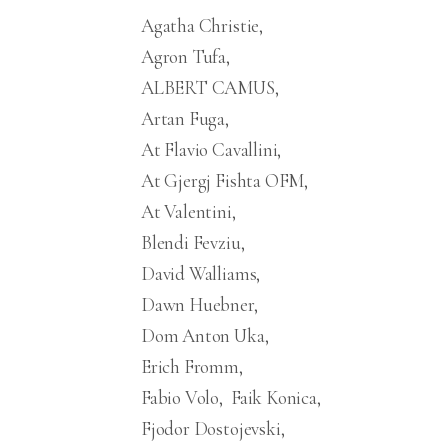
Agatha Christie
Agron Tufa
ALBERT CAMUS
Artan Fuga
At Flavio Cavallini
At Gjergj Fishta OFM
At Valentini
Blendi Fevziu
David Walliams
Dawn Huebner
Dom Anton Uka
Erich Fromm
Fabio Volo
Faik Konica
Fjodor Dostojevski