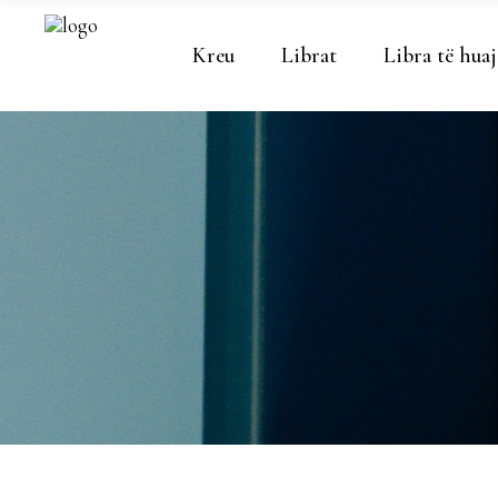
Kreu
Librat
Libra të huaj