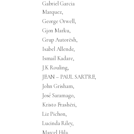
Gabriel Garcia
Marquez
George Orwell
Gjon Marku
Grup Autorësh
Isabel Allende
Ismail Kadare
J.K Rouling
JEAN – PAUL SARTRE
John Grisham
José Saramago
Kristo Frashëri
Liz Pichon
Lucinda Riley
Marcel Hila