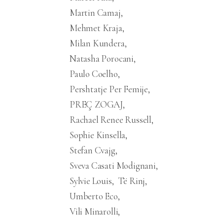
Martin Camaj
Mehmet Kraja
Milan Kundera
Natasha Porocani
Paulo Coelho
Pershtatje Per Femije
PREÇ ZOGAJ
Rachael Renee Russell
Sophie Kinsella
Stefan Cvajg
Sveva Casati Modignani
Sylvie Louis
Të Rinj
Umberto Eco
Vili Minarolli