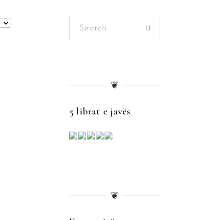
Search
for:
❦
5 librat e javës
❦