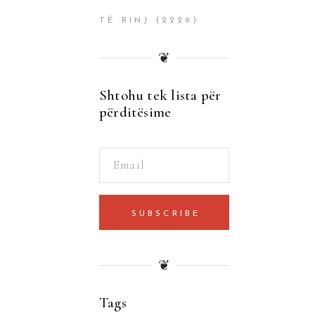
TË RINJ
(2229)
❦
Shtohu tek lista për
përditësime
SUBSCRIBE
❦
Tags