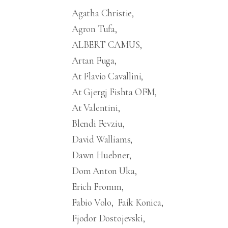
Agatha Christie
Agron Tufa
ALBERT CAMUS
Artan Fuga
At Flavio Cavallini
At Gjergj Fishta OFM
At Valentini
Blendi Fevziu
David Walliams
Dawn Huebner
Dom Anton Uka
Erich Fromm
Fabio Volo
Faik Konica
Fjodor Dostojevski