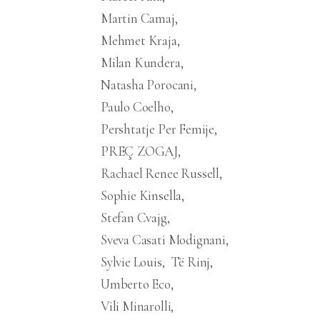
Martin Camaj
Mehmet Kraja
Milan Kundera
Natasha Porocani
Paulo Coelho
Pershtatje Per Femije
PREÇ ZOGAJ
Rachael Renee Russell
Sophie Kinsella
Stefan Cvajg
Sveva Casati Modignani
Sylvie Louis
Të Rinj
Umberto Eco
Vili Minarolli