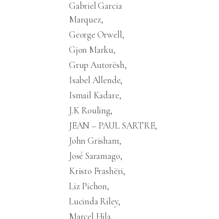
Gabriel Garcia
Marquez
George Orwell
Gjon Marku
Grup Autorësh
Isabel Allende
Ismail Kadare
J.K Rouling
JEAN – PAUL SARTRE
John Grisham
José Saramago
Kristo Frashëri
Liz Pichon
Lucinda Riley
Marcel Hila