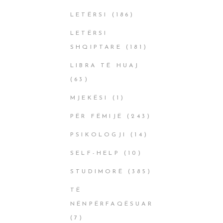
LETËRSI
(186)
LETËRSI
SHQIPTARE
(181)
LIBRA TË HUAJ
(63)
MJEKËSI
(1)
PËR FËMIJË
(243)
PSIKOLOGJI
(14)
SELF-HELP
(10)
STUDIMORË
(385)
TË
NËNPËRFAQËSUAR
(7)