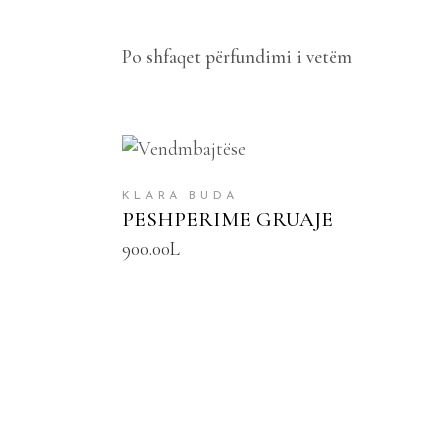
Po shfaqet përfundimi i vetëm
SHTOJE NË SHPORTË
KLARA BUDA
PESHPERIME GRUAJE
900.00
L