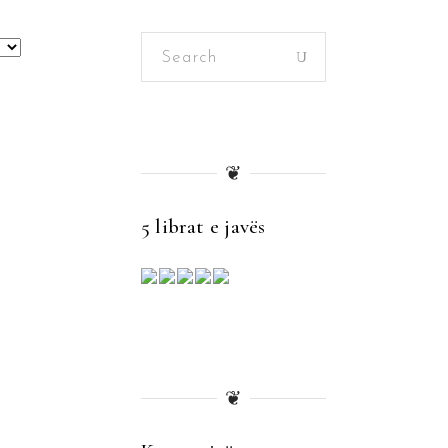
Search
for:
❦
5 librat e javës
❦