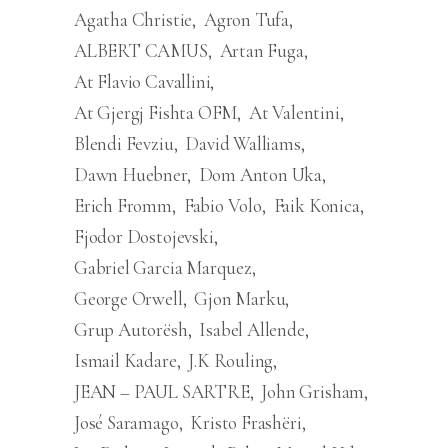
Agatha Christie
Agron Tufa
ALBERT CAMUS
Artan Fuga
At Flavio Cavallini
At Gjergj Fishta OFM
At Valentini
Blendi Fevziu
David Walliams
Dawn Huebner
Dom Anton Uka
Erich Fromm
Fabio Volo
Faik Konica
Fjodor Dostojevski
Gabriel Garcia Marquez
George Orwell
Gjon Marku
Grup Autorësh
Isabel Allende
Ismail Kadare
J.K Rouling
JEAN – PAUL SARTRE
John Grisham
José Saramago
Kristo Frashëri