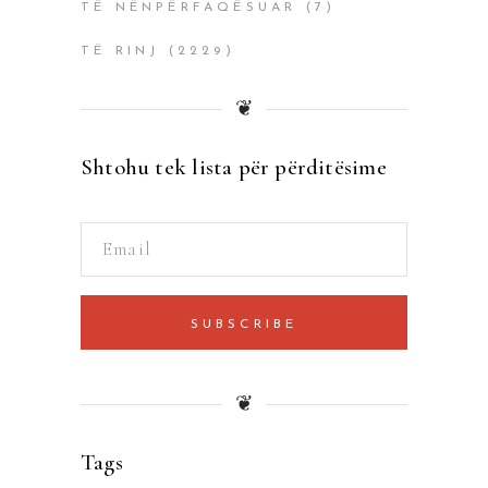
TË NËNPËRFAQËSUAR
(7)
TË RINJ
(2229)
❦
Shtohu tek lista për përditësime
SUBSCRIBE
❦
Tags