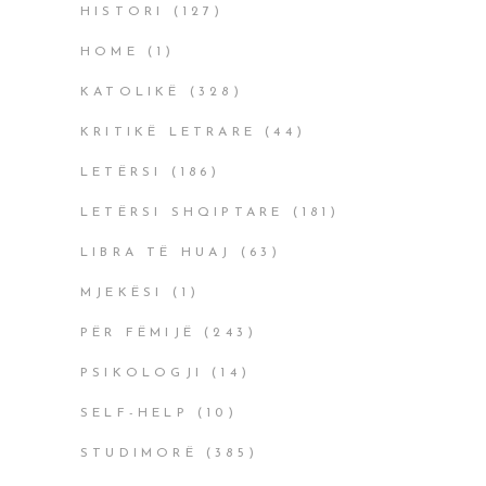
HISTORI
(127)
HOME
(1)
KATOLIKË
(328)
KRITIKË LETRARE
(44)
LETËRSI
(186)
LETËRSI SHQIPTARE
(181)
LIBRA TË HUAJ
(63)
MJEKËSI
(1)
PËR FËMIJË
(243)
PSIKOLOGJI
(14)
SELF-HELP
(10)
STUDIMORË
(385)