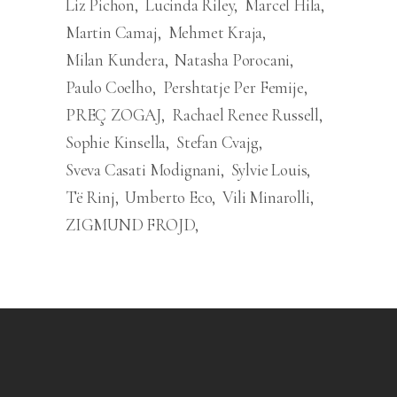
Liz Pichon
Lucinda Riley
Marcel Hila
Martin Camaj
Mehmet Kraja
Milan Kundera
Natasha Porocani
Paulo Coelho
Pershtatje Per Femije
PREÇ ZOGAJ
Rachael Renee Russell
Sophie Kinsella
Stefan Cvajg
Sveva Casati Modignani
Sylvie Louis
Të Rinj
Umberto Eco
Vili Minarolli
ZIGMUND FROJD