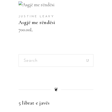
SHTOJE NË SHPORTË
JUSTINE LEAVY
Asgjë me rëndësi
700.00
L
Search
for:
❦
5 librat e javës