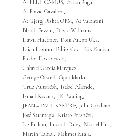
ALBERT CAMUS
Artan Fuga
At Flavio Cavallini
At Gjergj Fishta OFM
At Valentini
Blendi Fevziu
David Walliams
Dawn Huebner
Dom Anton Uka
Erich Fromm
Fabio Volo
Faik Konica
Fjodor Dostojevski
Gabriel Garcia Marquez
George Orwell
Gjon Marku
Grup Autorësh
Isabel Allende
Ismail Kadare
J.K Rouling
JEAN – PAUL SARTRE
John Grisham
José Saramago
Kristo Frashëri
Liz Pichon
Lucinda Riley
Marcel Hila
Martin Camaj
Mehmet Kraja