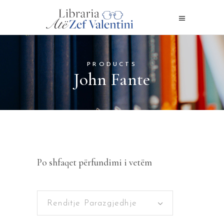
PRODUCTS
John Fante
Po shfaqet përfundimi i vetëm
Renditje Parazgjedhje