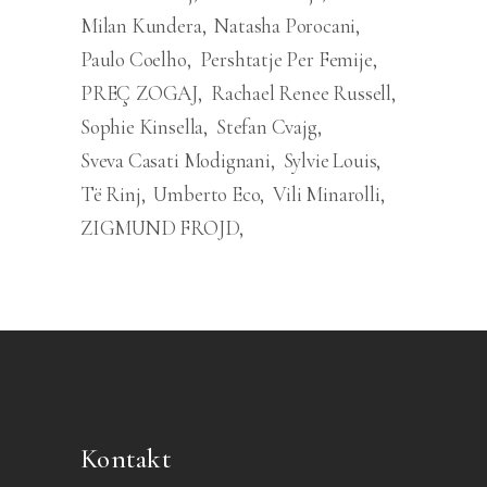
Milan Kundera
Natasha Porocani
Paulo Coelho
Pershtatje Per Femije
PREÇ ZOGAJ
Rachael Renee Russell
Sophie Kinsella
Stefan Cvajg
Sveva Casati Modignani
Sylvie Louis
Të Rinj
Umberto Eco
Vili Minarolli
ZIGMUND FROJD
Kontakt