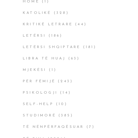
HOME
(1)
KATOLIKË
(328)
KRITIKË LETRARE
(44)
LETËRSI
(186)
LETËRSI SHQIPTARE
(181)
LIBRA TË HUAJ
(63)
MJEKËSI
(1)
PËR FËMIJË
(243)
PSIKOLOGJI
(14)
SELF-HELP
(10)
STUDIMORË
(385)
TË NËNPËRFAQËSUAR
(7)