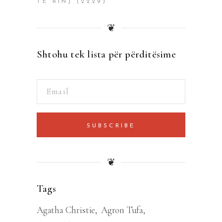
TË RINJ
(2229)
❦
Shtohu tek lista për përditësime
SUBSCRIBE
❦
Tags
Agatha Christie
Agron Tufa