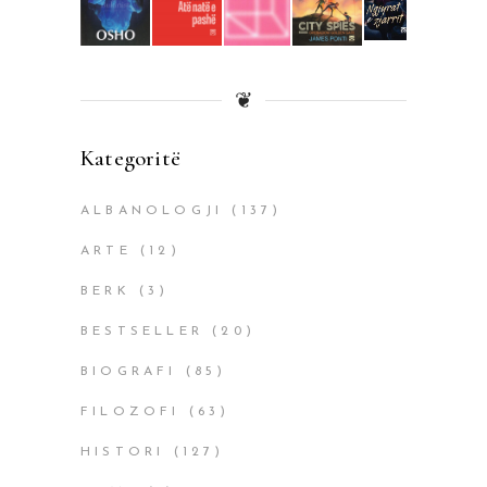
❦
Kategoritë
ALBANOLOGJI
(137)
ARTE
(12)
BERK
(3)
BESTSELLER
(20)
BIOGRAFI
(85)
FILOZOFI
(63)
HISTORI
(127)