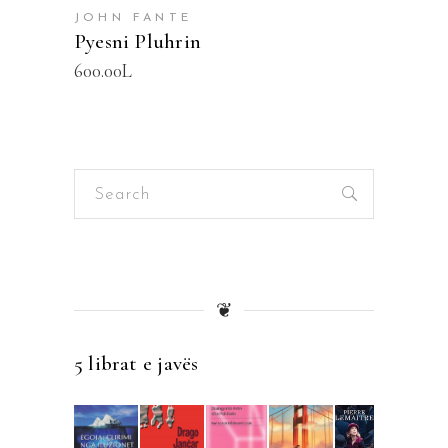
JOHN FANTE
Pyesni Pluhrin
600.00
L
Search
for:
❦
5 librat e javës