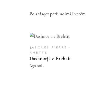
Po shfaqet përfundimi i vetëm
SHTOJE NË SHPORTË
JASQUES PIERRE -
AMETTE
Dashnorja e Brehtit
650.00
L