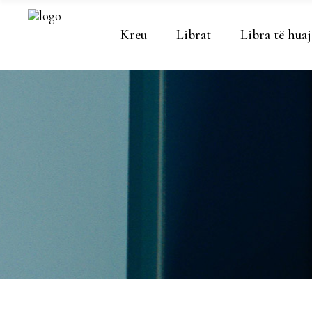
Kreu
Librat
Libra të huaj