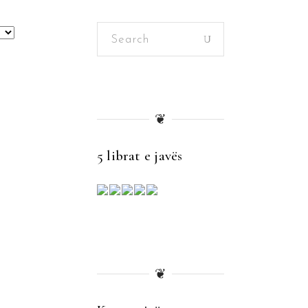
Search
for:
❦
5 librat e javës
❦