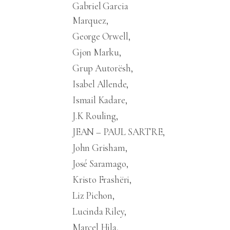
Gabriel Garcia
Marquez
George Orwell
Gjon Marku
Grup Autorësh
Isabel Allende
Ismail Kadare
J.K Rouling
JEAN – PAUL SARTRE
John Grisham
José Saramago
Kristo Frashëri
Liz Pichon
Lucinda Riley
Marcel Hila