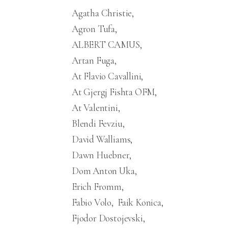
Agatha Christie
Agron Tufa
ALBERT CAMUS
Artan Fuga
At Flavio Cavallini
At Gjergj Fishta OFM
At Valentini
Blendi Fevziu
David Walliams
Dawn Huebner
Dom Anton Uka
Erich Fromm
Fabio Volo
Faik Konica
Fjodor Dostojevski