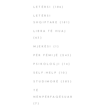
LETËRSI
(186)
LETËRSI
SHQIPTARE
(181)
LIBRA TË HUAJ
(63)
MJEKËSI
(1)
PËR FËMIJË
(243)
PSIKOLOGJI
(14)
SELF-HELP
(10)
STUDIMORË
(385)
TË
NËNPËRFAQËSUAR
(7)