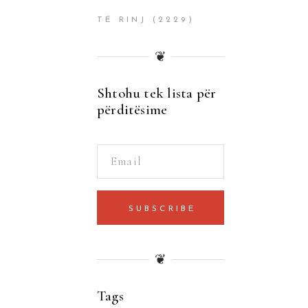
TË RINJ
(2229)
❦
Shtohu tek lista për
përditësime
SUBSCRIBE
❦
Tags