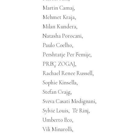
Martin Camaj
Mehmet Kraja
Milan Kundera
Natasha Porocani
Paulo Coelho
Pershtatje Per Femije
PREÇ ZOGAJ
Rachael Renee Russell
Sophie Kinsella
Stefan Cvajg
Sveva Casati Modignani
Sylvie Louis
Të Rinj
Umberto Eco
Vili Minarolli