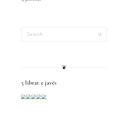
Search
for:
❦
5 librat e javës