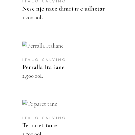
ITALO CALVINO
Nese nje nate dimri nje udhetar
1,200.00
L
SHTOJE NË SHPORTË
ITALO CALVINO
Perralla Italiane
2,500.00
L
SHTOJE NË SHPORTË
ITALO CALVINO
Te paret tane
1,500.00
L