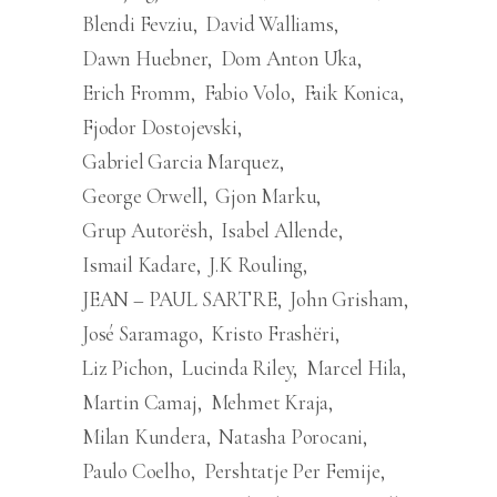
Blendi Fevziu
David Walliams
Dawn Huebner
Dom Anton Uka
Erich Fromm
Fabio Volo
Faik Konica
Fjodor Dostojevski
Gabriel Garcia Marquez
George Orwell
Gjon Marku
Grup Autorësh
Isabel Allende
Ismail Kadare
J.K Rouling
JEAN – PAUL SARTRE
John Grisham
José Saramago
Kristo Frashëri
Liz Pichon
Lucinda Riley
Marcel Hila
Martin Camaj
Mehmet Kraja
Milan Kundera
Natasha Porocani
Paulo Coelho
Pershtatje Per Femije