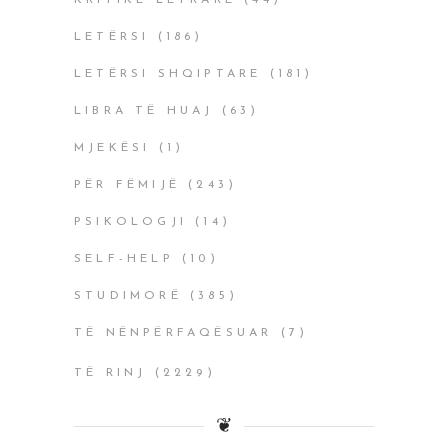
KRITIKË LETRARE
(44)
LETËRSI
(186)
LETËRSI SHQIPTARE
(181)
LIBRA TË HUAJ
(63)
MJEKËSI
(1)
PËR FËMIJË
(243)
PSIKOLOGJI
(14)
SELF-HELP
(10)
STUDIMORË
(385)
TË NËNPËRFAQËSUAR
(7)
TË RINJ
(2229)
❦