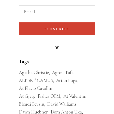
SUBSCRIBE
❦
Tags
Agatha Christie
Agron Tufa
ALBERT CAMUS
Artan Fuga
At Flavio Cavallini
At Gjergj Fishta OFM
At Valentini
Blendi Fevziu
David Walliams
Dawn Huebner
Dom Anton Uka