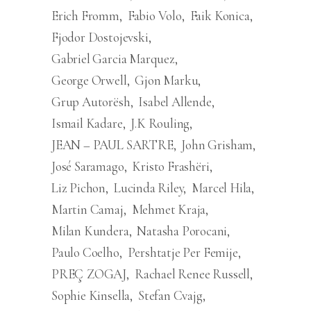
Erich Fromm
Fabio Volo
Faik Konica
Fjodor Dostojevski
Gabriel Garcia Marquez
George Orwell
Gjon Marku
Grup Autorësh
Isabel Allende
Ismail Kadare
J.K Rouling
JEAN – PAUL SARTRE
John Grisham
José Saramago
Kristo Frashëri
Liz Pichon
Lucinda Riley
Marcel Hila
Martin Camaj
Mehmet Kraja
Milan Kundera
Natasha Porocani
Paulo Coelho
Pershtatje Per Femije
PREÇ ZOGAJ
Rachael Renee Russell
Sophie Kinsella
Stefan Cvajg