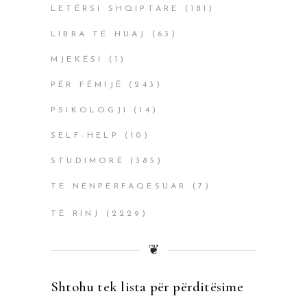
LETËRSI SHQIPTARE
(181)
LIBRA TË HUAJ
(63)
MJEKËSI
(1)
PËR FËMIJË
(243)
PSIKOLOGJI
(14)
SELF-HELP
(10)
STUDIMORË
(385)
TË NËNPËRFAQËSUAR
(7)
TË RINJ
(2229)
❦
Shtohu tek lista për përditësime