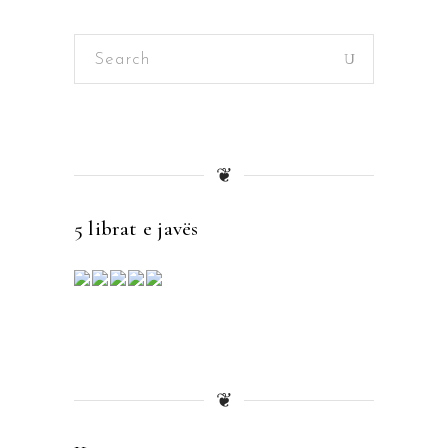
Search
for:
❦
5 librat e javës
❦