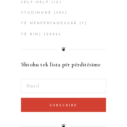
SELF-HELP
(10)
STUDIMORË
(385)
TË NËNPËRFAQËSUAR
(7)
TË RINJ
(2229)
❦
Shtohu tek lista për përditësime
SUBSCRIBE
❦