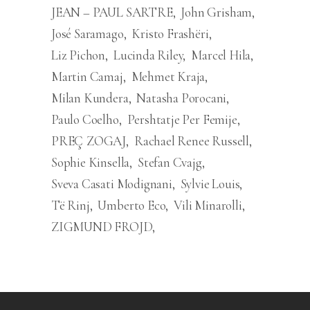
JEAN – PAUL SARTRE
John Grisham
José Saramago
Kristo Frashëri
Liz Pichon
Lucinda Riley
Marcel Hila
Martin Camaj
Mehmet Kraja
Milan Kundera
Natasha Porocani
Paulo Coelho
Pershtatje Per Femije
PREÇ ZOGAJ
Rachael Renee Russell
Sophie Kinsella
Stefan Cvajg
Sveva Casati Modignani
Sylvie Louis
Të Rinj
Umberto Eco
Vili Minarolli
ZIGMUND FROJD