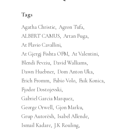
Tags
Agatha Christie
Agron Tufa
ALBERT CAMUS
Artan Fuga
At Flavio Cavallini
At Gjergj Fishta OFM
At Valentini
Blendi Fevziu
David Walliams
Dawn Huebner
Dom Anton Uka
Erich Fromm
Fabio Volo
Faik Konica
Fjodor Dostojevski
Gabriel Garcia Marquez
George Orwell
Gjon Marku
Grup Autorësh
Isabel Allende
Ismail Kadare
J.K Rouling