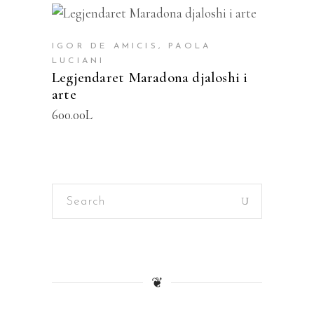
SHTOJE NË SHPORTË
IGOR DE AMICIS, PAOLA
LUCIANI
Legjendaret Maradona djaloshi i
arte
600.00
L
Search
for:
❦