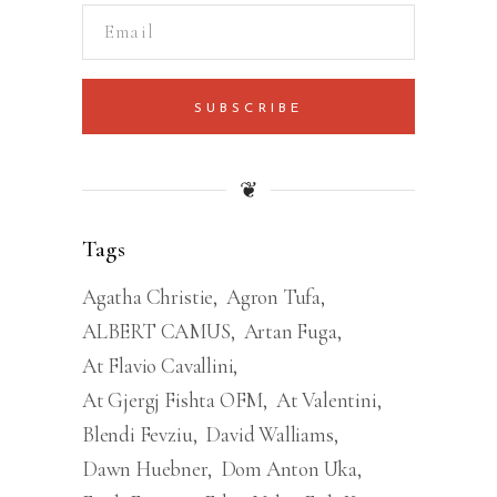
SUBSCRIBE
❦
Tags
Agatha Christie
Agron Tufa
ALBERT CAMUS
Artan Fuga
At Flavio Cavallini
At Gjergj Fishta OFM
At Valentini
Blendi Fevziu
David Walliams
Dawn Huebner
Dom Anton Uka