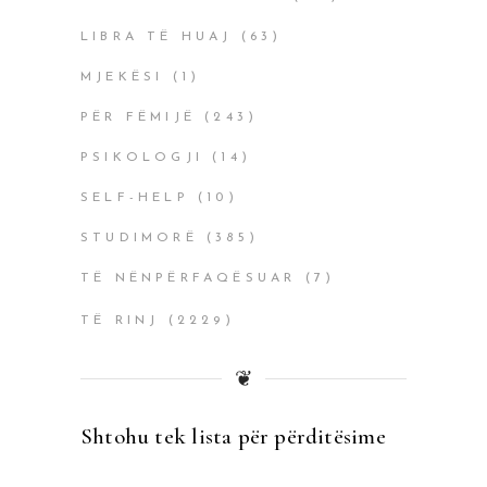
LIBRA TË HUAJ
(63)
MJEKËSI
(1)
PËR FËMIJË
(243)
PSIKOLOGJI
(14)
SELF-HELP
(10)
STUDIMORË
(385)
TË NËNPËRFAQËSUAR
(7)
TË RINJ
(2229)
❦
Shtohu tek lista për përditësime