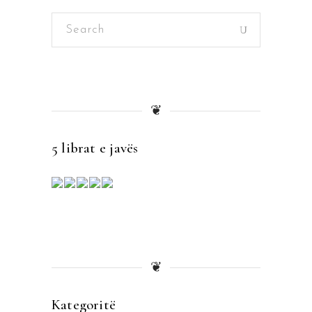
Search
for:
❦
5 librat e javës
❦
Kategoritë