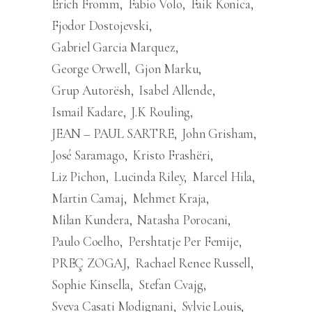
Erich Fromm
Fabio Volo
Faik Konica
Fjodor Dostojevski
Gabriel Garcia Marquez
George Orwell
Gjon Marku
Grup Autorësh
Isabel Allende
Ismail Kadare
J.K Rouling
JEAN – PAUL SARTRE
John Grisham
José Saramago
Kristo Frashëri
Liz Pichon
Lucinda Riley
Marcel Hila
Martin Camaj
Mehmet Kraja
Milan Kundera
Natasha Porocani
Paulo Coelho
Pershtatje Per Femije
PREÇ ZOGAJ
Rachael Renee Russell
Sophie Kinsella
Stefan Cvajg
Sveva Casati Modignani
Sylvie Louis