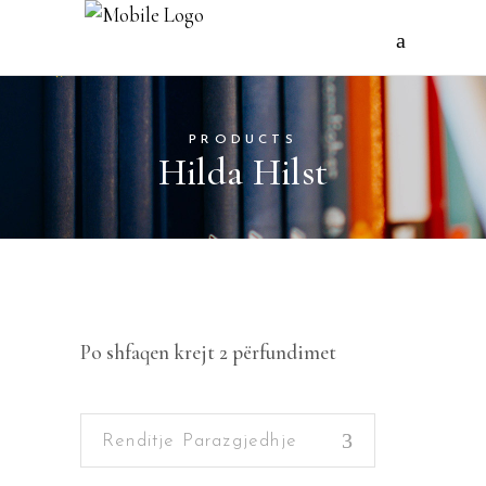
PRODUCTS
Hilda Hilst
Po shfaqen krejt 2 përfundimet
Renditje Parazgjedhje