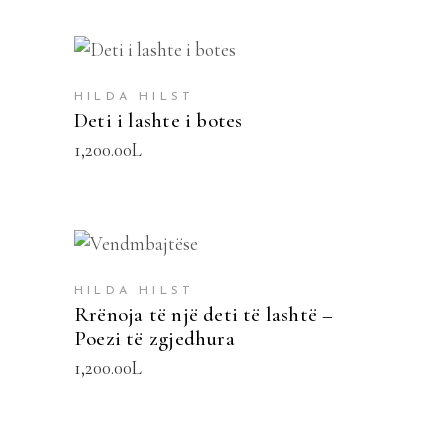
SHTOJE NË SHPORTË
HILDA HILST
Deti i lashte i botes
1,200.00
L
SHTOJE NË SHPORTË
HILDA HILST
Rrënoja të një deti të lashtë –
Poezi të zgjedhura
1,200.00
L