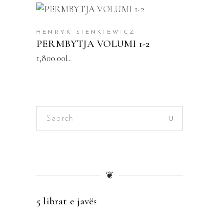
SHTOJE NË SHPORTË
HENRYK SIENKIEWICZ
PERMBYTJA VOLUMI 1-2
1,800.00
L
Search
for:
❦
5 librat e javës