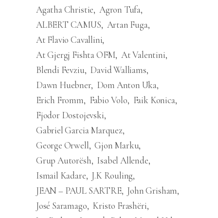
Agatha Christie
Agron Tufa
ALBERT CAMUS
Artan Fuga
At Flavio Cavallini
At Gjergj Fishta OFM
At Valentini
Blendi Fevziu
David Walliams
Dawn Huebner
Dom Anton Uka
Erich Fromm
Fabio Volo
Faik Konica
Fjodor Dostojevski
Gabriel Garcia Marquez
George Orwell
Gjon Marku
Grup Autorësh
Isabel Allende
Ismail Kadare
J.K Rouling
JEAN – PAUL SARTRE
John Grisham
José Saramago
Kristo Frashëri