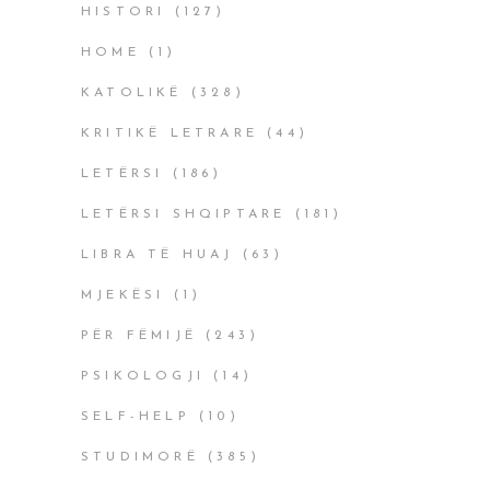
HISTORI
(127)
HOME
(1)
KATOLIKË
(328)
KRITIKË LETRARE
(44)
LETËRSI
(186)
LETËRSI SHQIPTARE
(181)
LIBRA TË HUAJ
(63)
MJEKËSI
(1)
PËR FËMIJË
(243)
PSIKOLOGJI
(14)
SELF-HELP
(10)
STUDIMORË
(385)