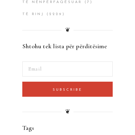
TË NËNPËRFAQËSUAR
(7)
TË RINJ
(2229)
❦
Shtohu tek lista për përditësime
SUBSCRIBE
❦
Tags