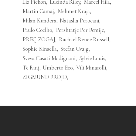
Liz Pichon
Lucinda Riley
Marcel Hila
Martin Camaj
Mehmet Kraja
Milan Kundera
Natasha Porocani
Paulo Coelho
Pershtatje Per Femije
PREÇ ZOGAJ
Rachael Renee Russell
Sophie Kinsella
Stefan Cvajg
Sveva Casati Modignani
Sylvie Louis
Të Rinj
Umberto Eco
Vili Minarolli
ZIGMUND FROJD