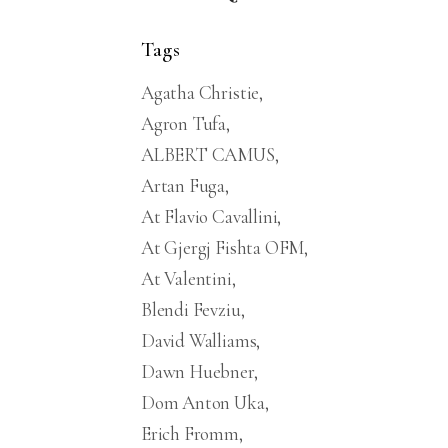
Tags
Agatha Christie
Agron Tufa
ALBERT CAMUS
Artan Fuga
At Flavio Cavallini
At Gjergj Fishta OFM
At Valentini
Blendi Fevziu
David Walliams
Dawn Huebner
Dom Anton Uka
Erich Fromm