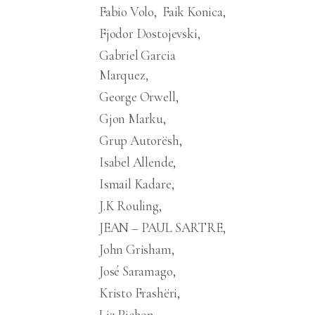
Fabio Volo
Faik Konica
Fjodor Dostojevski
Gabriel Garcia
Marquez
George Orwell
Gjon Marku
Grup Autorësh
Isabel Allende
Ismail Kadare
J.K Rouling
JEAN – PAUL SARTRE
John Grisham
José Saramago
Kristo Frashëri
Liz Pichon