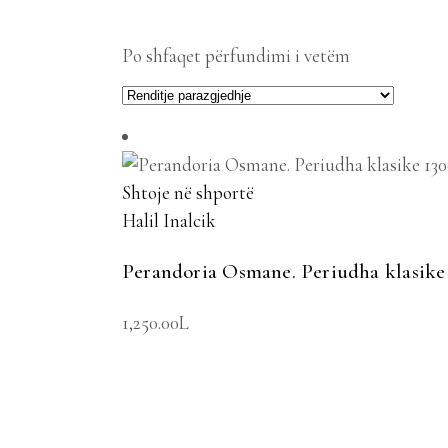
Po shfaqet përfundimi i vetëm
Shtoje në shportë
Halil Inalcik
Perandoria Osmane. Periudha klasike
1,250.00
L