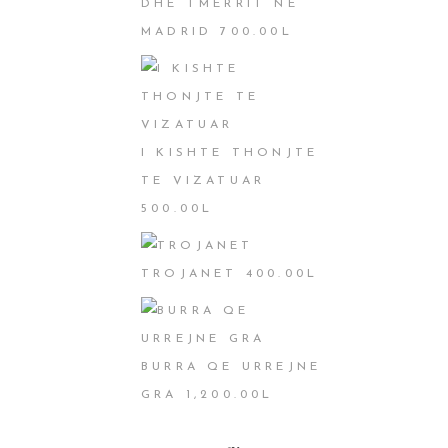
DHE TMERRIT NË
MADRID
700.00
L
I KISHTE THONJTE
TE VIZATUAR
500.00
L
TROJANET
400.00
L
BURRA QE URREJNE
GRA
1,200.00
L