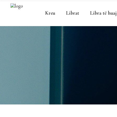
Kreu
Librat
Libra të huaj