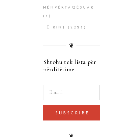
NËNPËRFAQËSUAR
(7)
TË RINJ
(2229)
❦
Shtohu tek lista për
përditësime
SUBSCRIBE
❦