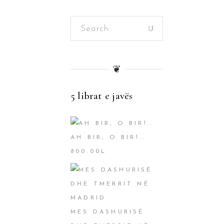
Search
for:
❦
5 librat e javës
AH BIR, O BIR!..
800.00
L
MES DASHURISË