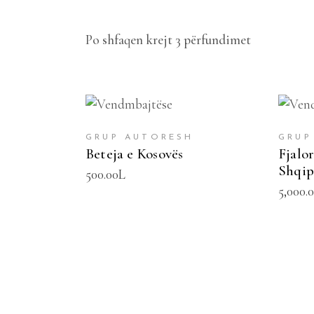
Po shfaqen krejt 3 përfundimet
SHTOJE NË SHPORTË
SH
GRUP AUTORESH
GRUP
Beteja e Kosovës
Fjalo
Shqipë
500.00
L
5,000.