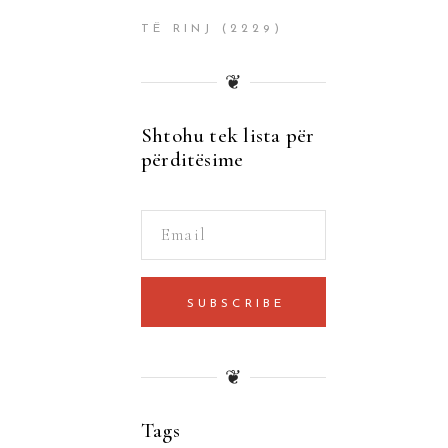
TË RINJ
(2229)
❦
Shtohu tek lista për
përditësime
SUBSCRIBE
❦
Tags