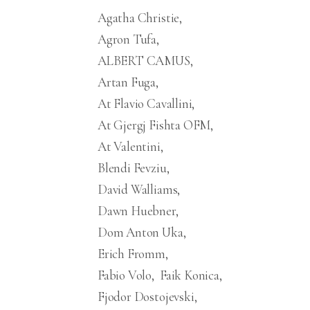
Agatha Christie
Agron Tufa
ALBERT CAMUS
Artan Fuga
At Flavio Cavallini
At Gjergj Fishta OFM
At Valentini
Blendi Fevziu
David Walliams
Dawn Huebner
Dom Anton Uka
Erich Fromm
Fabio Volo
Faik Konica
Fjodor Dostojevski