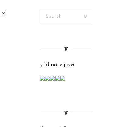
Search
for:
❦
5 librat e javës
❦