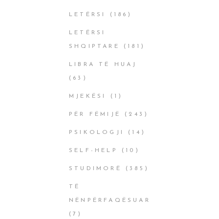
LETËRSI
(186)
LETËRSI
SHQIPTARE
(181)
LIBRA TË HUAJ
(63)
MJEKËSI
(1)
PËR FËMIJË
(243)
PSIKOLOGJI
(14)
SELF-HELP
(10)
STUDIMORË
(385)
TË
NËNPËRFAQËSUAR
(7)