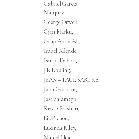
Gabriel Garcia
Marquez
George Orwell
Gjon Marku
Grup Autorësh
Isabel Allende
Ismail Kadare
J.K Rouling
JEAN – PAUL SARTRE
John Grisham
José Saramago
Kristo Frashëri
Liz Pichon
Lucinda Riley
Marcel Hila