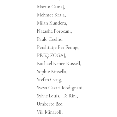
Martin Camaj
Mehmet Kraja
Milan Kundera
Natasha Porocani
Paulo Coelho
Pershtatje Per Femije
PREÇ ZOGAJ
Rachael Renee Russell
Sophie Kinsella
Stefan Cvajg
Sveva Casati Modignani
Sylvie Louis
Të Rinj
Umberto Eco
Vili Minarolli