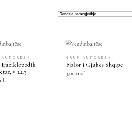
TOJE NË SHPORTË
SHTOJE NË SHPORTË
 AUTORESH
GRUP AUTORESH
r Enciklopedik
Fjalor i Gjuhës Shqipe
tar, v 1.2.3
3,000.00
L
00
L