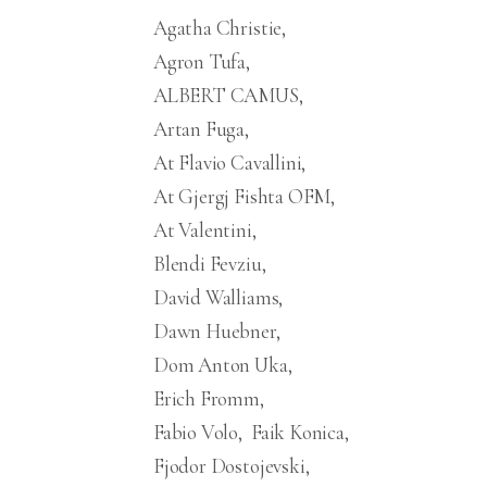
Agatha Christie
Agron Tufa
ALBERT CAMUS
Artan Fuga
At Flavio Cavallini
At Gjergj Fishta OFM
At Valentini
Blendi Fevziu
David Walliams
Dawn Huebner
Dom Anton Uka
Erich Fromm
Fabio Volo
Faik Konica
Fjodor Dostojevski