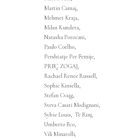
Martin Camaj
Mehmet Kraja
Milan Kundera
Natasha Porocani
Paulo Coelho
Pershtatje Per Femije
PREÇ ZOGAJ
Rachael Renee Russell
Sophie Kinsella
Stefan Cvajg
Sveva Casati Modignani
Sylvie Louis
Të Rinj
Umberto Eco
Vili Minarolli