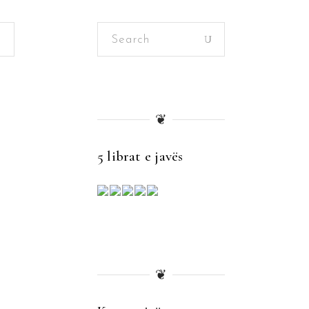
Search
for:
❦
5 librat e javës
❦