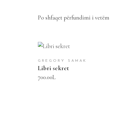
Po shfaqet përfundimi i vetëm
SHTOJE NË SHPORTË
GREGORY SAMAK
Libri sekret
700.00
L