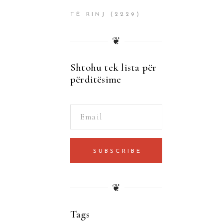
TË RINJ
(2229)
❦
Shtohu tek lista për
përditësime
SUBSCRIBE
❦
Tags