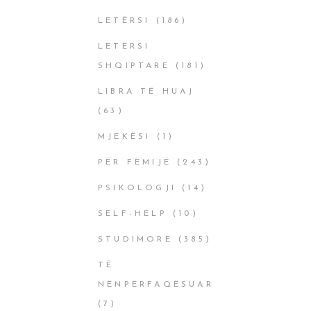
LETËRSI
(186)
LETËRSI
SHQIPTARE
(181)
LIBRA TË HUAJ
(63)
MJEKËSI
(1)
PËR FËMIJË
(243)
PSIKOLOGJI
(14)
SELF-HELP
(10)
STUDIMORË
(385)
TË
NËNPËRFAQËSUAR
(7)