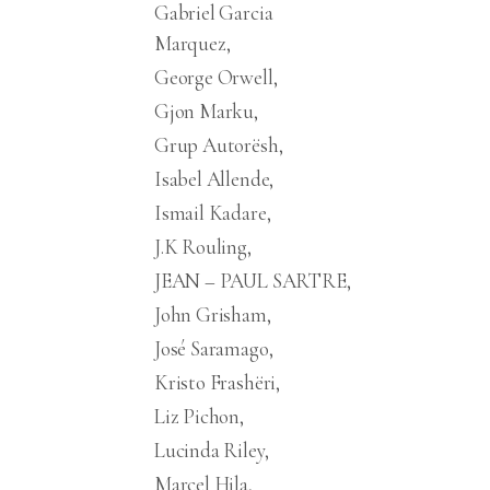
Gabriel Garcia
Marquez
George Orwell
Gjon Marku
Grup Autorësh
Isabel Allende
Ismail Kadare
J.K Rouling
JEAN – PAUL SARTRE
John Grisham
José Saramago
Kristo Frashëri
Liz Pichon
Lucinda Riley
Marcel Hila