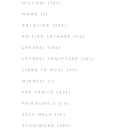
HISTORI
(127)
HOME
(1)
KATOLIKË
(328)
KRITIKË LETRARE
(44)
LETËRSI
(186)
LETËRSI SHQIPTARE
(181)
LIBRA TË HUAJ
(63)
MJEKËSI
(1)
PËR FËMIJË
(243)
PSIKOLOGJI
(14)
SELF-HELP
(10)
STUDIMORË
(385)