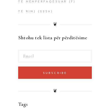
TË NËNPËRFAQËSUAR
(7)
TË RINJ
(2229)
❦
Shtohu tek lista për përditësime
SUBSCRIBE
❦
Tags