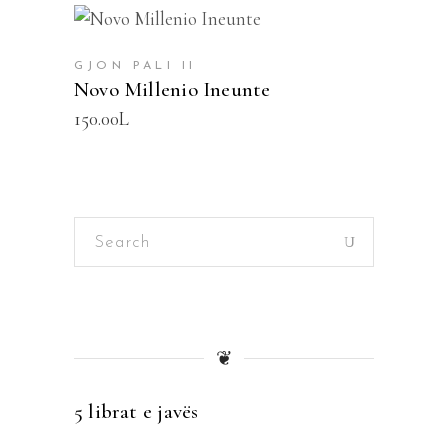
SHTOJE NË SHPORTË
GJON PALI II
Novo Millenio Ineunte
150.00
L
Search
for:
❦
5 librat e javës