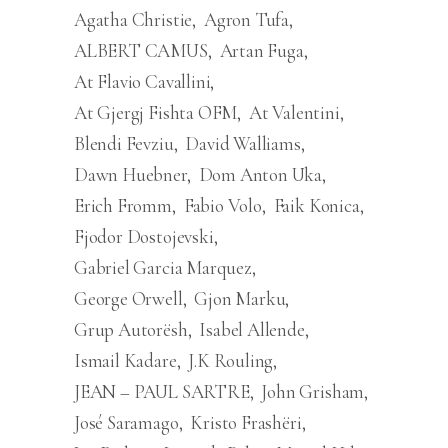
Agatha Christie
Agron Tufa
ALBERT CAMUS
Artan Fuga
At Flavio Cavallini
At Gjergj Fishta OFM
At Valentini
Blendi Fevziu
David Walliams
Dawn Huebner
Dom Anton Uka
Erich Fromm
Fabio Volo
Faik Konica
Fjodor Dostojevski
Gabriel Garcia Marquez
George Orwell
Gjon Marku
Grup Autorësh
Isabel Allende
Ismail Kadare
J.K Rouling
JEAN – PAUL SARTRE
John Grisham
José Saramago
Kristo Frashëri