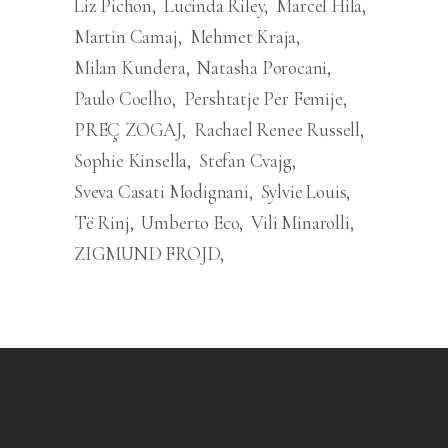
Liz Pichon
Lucinda Riley
Marcel Hila
Martin Camaj
Mehmet Kraja
Milan Kundera
Natasha Porocani
Paulo Coelho
Pershtatje Per Femije
PREÇ ZOGAJ
Rachael Renee Russell
Sophie Kinsella
Stefan Cvajg
Sveva Casati Modignani
Sylvie Louis
Të Rinj
Umberto Eco
Vili Minarolli
ZIGMUND FROJD