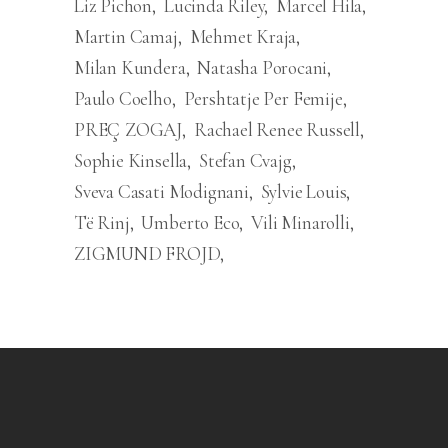
Liz Pichon
Lucinda Riley
Marcel Hila
Martin Camaj
Mehmet Kraja
Milan Kundera
Natasha Porocani
Paulo Coelho
Pershtatje Per Femije
PREÇ ZOGAJ
Rachael Renee Russell
Sophie Kinsella
Stefan Cvajg
Sveva Casati Modignani
Sylvie Louis
Të Rinj
Umberto Eco
Vili Minarolli
ZIGMUND FROJD