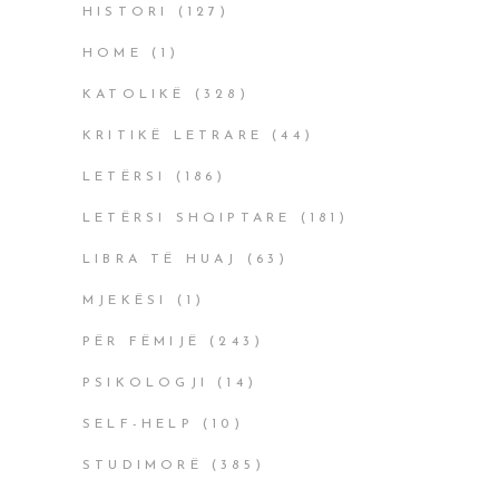
HISTORI
(127)
HOME
(1)
KATOLIKË
(328)
KRITIKË LETRARE
(44)
LETËRSI
(186)
LETËRSI SHQIPTARE
(181)
LIBRA TË HUAJ
(63)
MJEKËSI
(1)
PËR FËMIJË
(243)
PSIKOLOGJI
(14)
SELF-HELP
(10)
STUDIMORË
(385)