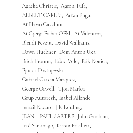
Agatha Christie
Agron Tufa
ALBERT CAMUS
Artan Fuga
At Flavio Cavallini
At Gjergj Fishta OFM
At Valentini
Blendi Fevziu
David Walliams
Dawn Huebner
Dom Anton Uka
Erich Fromm
Fabio Volo
Faik Konica
Fjodor Dostojevski
Gabriel Garcia Marquez
George Orwell
Gjon Marku
Grup Autorësh
Isabel Allende
Ismail Kadare
J.K Rouling
JEAN – PAUL SARTRE
John Grisham
José Saramago
Kristo Frashëri