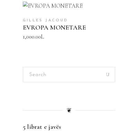
SHTOJE NË SHPORTË
GILLES JACOUD
EVROPA MONETARE
1,000.00
L
Search
for:
❦
5 librat e javës