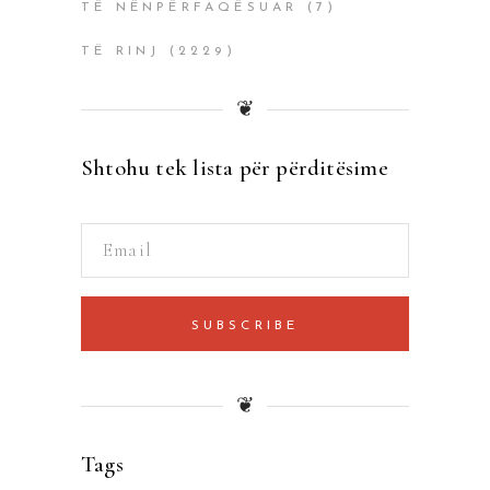
TË NËNPËRFAQËSUAR
(7)
TË RINJ
(2229)
❦
Shtohu tek lista për përditësime
SUBSCRIBE
❦
Tags