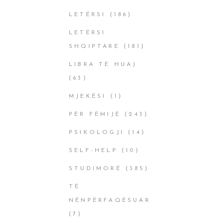
LETËRSI
(186)
LETËRSI
SHQIPTARE
(181)
LIBRA TË HUAJ
(63)
MJEKËSI
(1)
PËR FËMIJË
(243)
PSIKOLOGJI
(14)
SELF-HELP
(10)
STUDIMORË
(385)
TË
NËNPËRFAQËSUAR
(7)