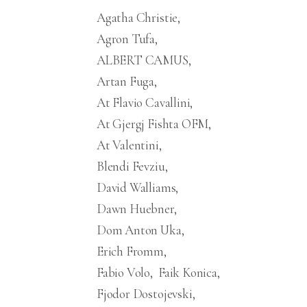
Agatha Christie
Agron Tufa
ALBERT CAMUS
Artan Fuga
At Flavio Cavallini
At Gjergj Fishta OFM
At Valentini
Blendi Fevziu
David Walliams
Dawn Huebner
Dom Anton Uka
Erich Fromm
Fabio Volo
Faik Konica
Fjodor Dostojevski