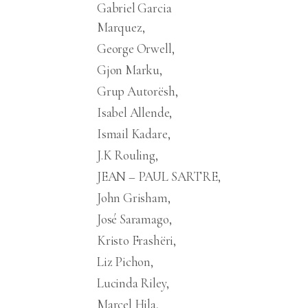
Gabriel Garcia
Marquez
George Orwell
Gjon Marku
Grup Autorësh
Isabel Allende
Ismail Kadare
J.K Rouling
JEAN – PAUL SARTRE
John Grisham
José Saramago
Kristo Frashëri
Liz Pichon
Lucinda Riley
Marcel Hila