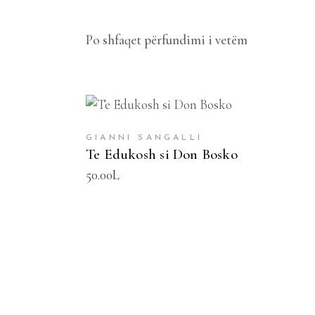
Po shfaqet përfundimi i vetëm
SHTOJE NË SHPORTË
GIANNI SANGALLI
Te Edukosh si Don Bosko
50.00
L