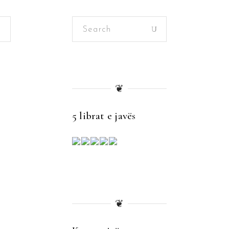
Search
for:
❦
5 librat e javës
❦