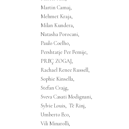
Martin Camaj
Mehmet Kraja
Milan Kundera
Natasha Porocani
Paulo Coelho
Pershtatje Per Femije
PREÇ ZOGAJ
Rachael Renee Russell
Sophie Kinsella
Stefan Cvajg
Sveva Casati Modignani
Sylvie Louis
Të Rinj
Umberto Eco
Vili Minarolli