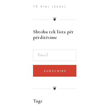
TË RINJ
(2229)
❦
Shtohu tek lista për
përditësime
SUBSCRIBE
❦
Tags