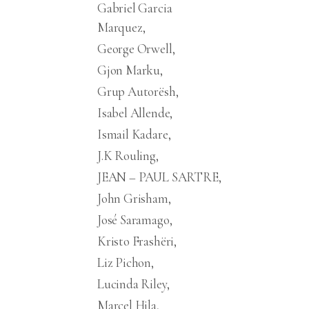
Gabriel Garcia
Marquez
George Orwell
Gjon Marku
Grup Autorësh
Isabel Allende
Ismail Kadare
J.K Rouling
JEAN – PAUL SARTRE
John Grisham
José Saramago
Kristo Frashëri
Liz Pichon
Lucinda Riley
Marcel Hila