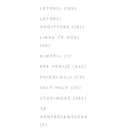
LETËRSI
(186)
LETËRSI
SHQIPTARE
(181)
LIBRA TË HUAJ
(63)
MJEKËSI
(1)
PËR FËMIJË
(243)
PSIKOLOGJI
(14)
SELF-HELP
(10)
STUDIMORË
(385)
TË
NËNPËRFAQËSUAR
(7)