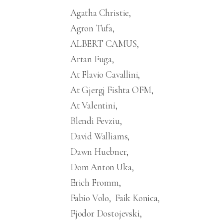
Agatha Christie
Agron Tufa
ALBERT CAMUS
Artan Fuga
At Flavio Cavallini
At Gjergj Fishta OFM
At Valentini
Blendi Fevziu
David Walliams
Dawn Huebner
Dom Anton Uka
Erich Fromm
Fabio Volo
Faik Konica
Fjodor Dostojevski