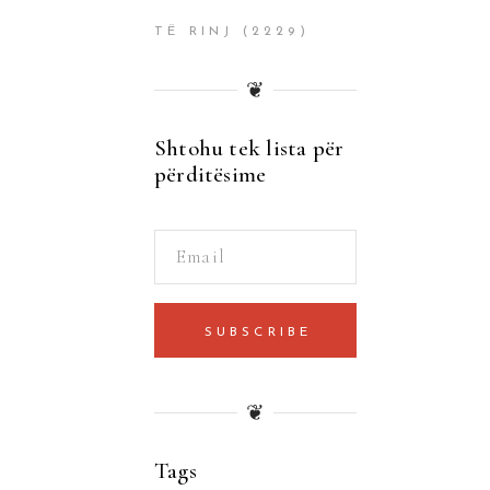
TË RINJ
(2229)
❦
Shtohu tek lista për
përditësime
SUBSCRIBE
❦
Tags