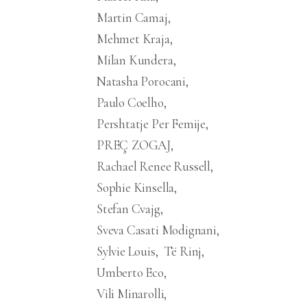
Martin Camaj
Mehmet Kraja
Milan Kundera
Natasha Porocani
Paulo Coelho
Pershtatje Per Femije
PREÇ ZOGAJ
Rachael Renee Russell
Sophie Kinsella
Stefan Cvajg
Sveva Casati Modignani
Sylvie Louis
Të Rinj
Umberto Eco
Vili Minarolli