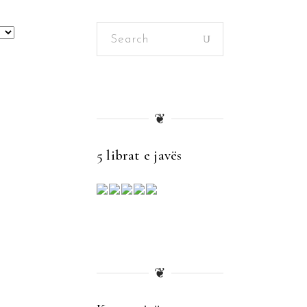
Search
for:
❦
5 librat e javës
❦