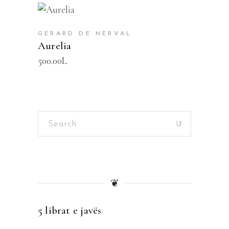
SHTOJE NË SHPORTË
GERARD DE NERVAL
Aurelia
500.00
L
Search
for:
❦
5 librat e javës