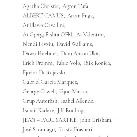
Agatha Christie
Agron Tufa
ALBERT CAMUS
Artan Fuga
At Flavio Cavallini
At Gjergj Fishta OFM
At Valentini
Blendi Fevziu
David Walliams
Dawn Huebner
Dom Anton Uka
Erich Fromm
Fabio Volo
Faik Konica
Fjodor Dostojevski
Gabriel Garcia Marquez
George Orwell
Gjon Marku
Grup Autorësh
Isabel Allende
Ismail Kadare
J.K Rouling
JEAN – PAUL SARTRE
John Grisham
José Saramago
Kristo Frashëri