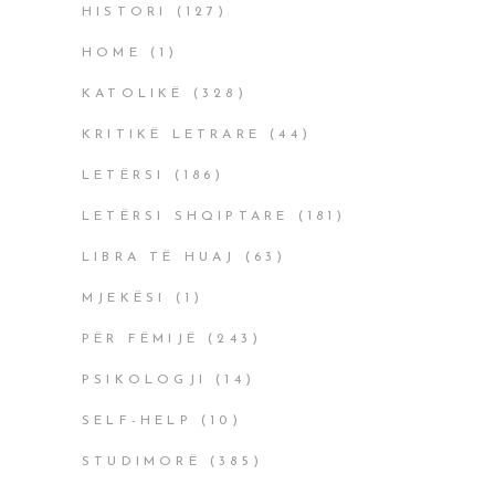
HISTORI
(127)
HOME
(1)
KATOLIKË
(328)
KRITIKË LETRARE
(44)
LETËRSI
(186)
LETËRSI SHQIPTARE
(181)
LIBRA TË HUAJ
(63)
MJEKËSI
(1)
PËR FËMIJË
(243)
PSIKOLOGJI
(14)
SELF-HELP
(10)
STUDIMORË
(385)