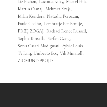
Liz Pichon
Lucinda Riley
Marcel Hila
Martin Camaj
Mehmet Kraja
Milan Kundera
Natasha Porocani
Paulo Coelho
Pershtatje Per Femije
PREÇ ZOGAJ
Rachael Renee Russell
Sophie Kinsella
Stefan Cvajg
Sveva Casati Modignani
Sylvie Louis
Të Rinj
Umberto Eco
Vili Minarolli
ZIGMUND FROJD