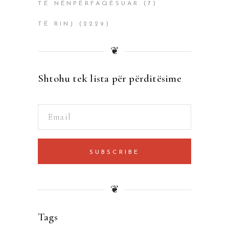
TË NËNPËRFAQËSUAR
(7)
TË RINJ
(2229)
❦
Shtohu tek lista për përditësime
SUBSCRIBE
❦
Tags