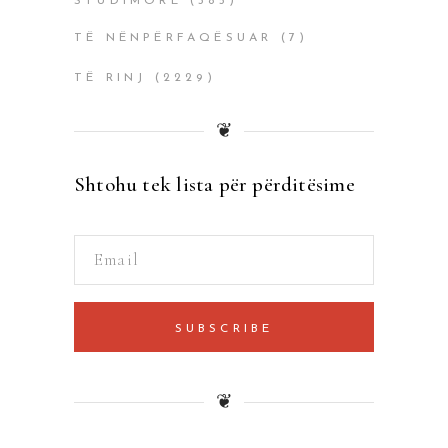
STUDIMORË
(385)
TË NËNPËRFAQËSUAR
(7)
TË RINJ
(2229)
❦
Shtohu tek lista për përditësime
SUBSCRIBE
❦