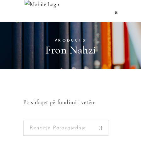
PRODUCTS
Fron Nahzi
Po shfaqet përfundimi i vetëm
Renditje Parazgjedhje