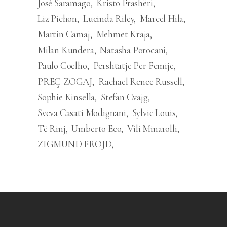
José Saramago
Kristo Frashëri
Liz Pichon
Lucinda Riley
Marcel Hila
Martin Camaj
Mehmet Kraja
Milan Kundera
Natasha Porocani
Paulo Coelho
Pershtatje Per Femije
PREÇ ZOGAJ
Rachael Renee Russell
Sophie Kinsella
Stefan Cvajg
Sveva Casati Modignani
Sylvie Louis
Të Rinj
Umberto Eco
Vili Minarolli
ZIGMUND FROJD