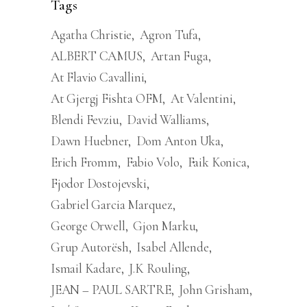
Tags
Agatha Christie
Agron Tufa
ALBERT CAMUS
Artan Fuga
At Flavio Cavallini
At Gjergj Fishta OFM
At Valentini
Blendi Fevziu
David Walliams
Dawn Huebner
Dom Anton Uka
Erich Fromm
Fabio Volo
Faik Konica
Fjodor Dostojevski
Gabriel Garcia Marquez
George Orwell
Gjon Marku
Grup Autorësh
Isabel Allende
Ismail Kadare
J.K Rouling
JEAN – PAUL SARTRE
John Grisham