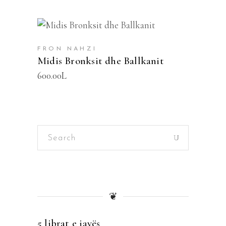
SHTOJE NË SHPORTË
FRON NAHZI
Midis Bronksit dhe Ballkanit
600.00
L
Search
for:
❦
5 librat e javës