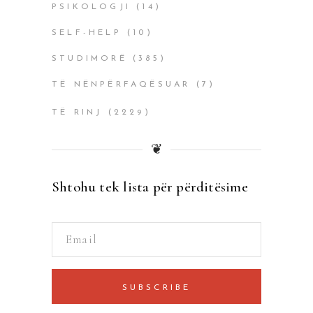
PSIKOLOGJI
(14)
SELF-HELP
(10)
STUDIMORË
(385)
TË NËNPËRFAQËSUAR
(7)
TË RINJ
(2229)
❦
Shtohu tek lista për përditësime
SUBSCRIBE