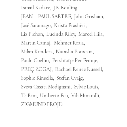
Ismail Kadare
J.K Rouling
JEAN – PAUL SARTRE
John Grisham
José Saramago
Kristo Frashëri
Liz Pichon
Lucinda Riley
Marcel Hila
Martin Camaj
Mehmet Kraja
Milan Kundera
Natasha Porocani
Paulo Coelho
Pershtatje Per Femije
PREÇ ZOGAJ
Rachael Renee Russell
Sophie Kinsella
Stefan Cvajg
Sveva Casati Modignani
Sylvie Louis
Të Rinj
Umberto Eco
Vili Minarolli
ZIGMUND FROJD