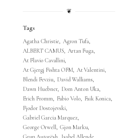
❦
Tags
Agatha Christie
Agron Tufa
ALBERT CAMUS
Artan Fuga
At Flavio Cavallini
At Gjergj Fishta OFM
At Valentini
Blendi Fevziu
David Walliams
Dawn Huebner
Dom Anton Uka
Erich Fromm
Fabio Volo
Faik Konica
Fjodor Dostojevski
Gabriel Garcia Marquez
George Orwell
Gjon Marku
Grup Autorësh
Isabel Allende