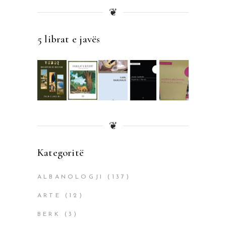
❦
5 librat e javës
❦
Kategoritë
ALBANOLOGJI
(137)
ARTE
(12)
BERK
(3)