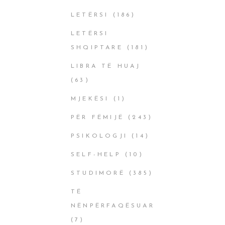
LETËRSI
(186)
LETËRSI
SHQIPTARE
(181)
LIBRA TË HUAJ
(63)
MJEKËSI
(1)
PËR FËMIJË
(243)
PSIKOLOGJI
(14)
SELF-HELP
(10)
STUDIMORË
(385)
TË
NËNPËRFAQËSUAR
(7)