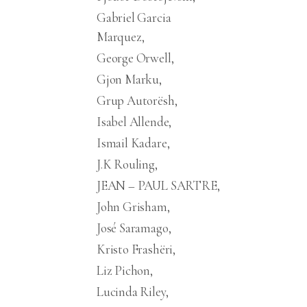
Gabriel Garcia
Marquez
George Orwell
Gjon Marku
Grup Autorësh
Isabel Allende
Ismail Kadare
J.K Rouling
JEAN – PAUL SARTRE
John Grisham
José Saramago
Kristo Frashëri
Liz Pichon
Lucinda Riley