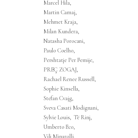
Marcel Hila
Martin Camaj
Mehmet Kraja
Milan Kundera
Natasha Porocani
Paulo Coelho
Pershtatje Per Femije
PREÇ ZOGAJ
Rachael Renee Russell
Sophie Kinsella
Stefan Cvajg
Sveva Casati Modignani
Sylvie Louis
Të Rinj
Umberto Eco
Vili Minarolli