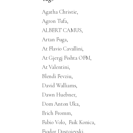
Agatha Christie
Agron Tufa
ALBERT CAMUS
Artan Fuga
At Flavio Cavallini
At Gjergj Fishta OFM
At Valentini
Blendi Fevziu
David Walliams
Dawn Huebner
Dom Anton Uka
Erich Fromm
Fabio Volo
Faik Konica
Fjodor Dostojevski