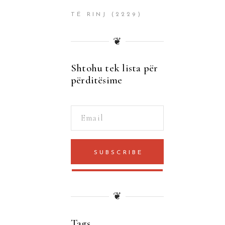
TË RINJ
(2229)
❦
Shtohu tek lista për
përditësime
SUBSCRIBE
❦
Tags