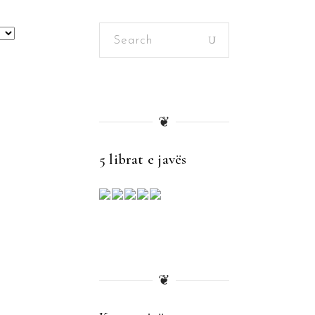
Search
for:
❦
5 librat e javës
❦