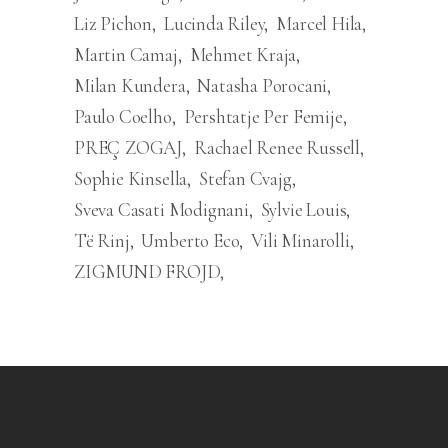
Liz Pichon
Lucinda Riley
Marcel Hila
Martin Camaj
Mehmet Kraja
Milan Kundera
Natasha Porocani
Paulo Coelho
Pershtatje Per Femije
PREÇ ZOGAJ
Rachael Renee Russell
Sophie Kinsella
Stefan Cvajg
Sveva Casati Modignani
Sylvie Louis
Të Rinj
Umberto Eco
Vili Minarolli
ZIGMUND FROJD