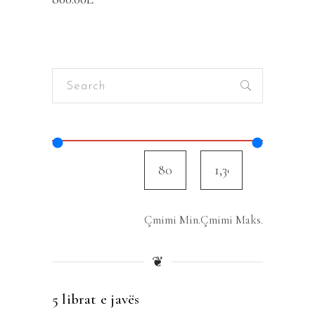
Search
for:
Çmimi Min.
Çmimi Maks.
❦
5 librat e javës