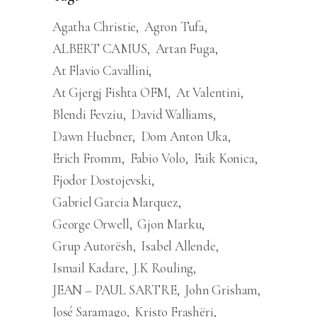
Agatha Christie
Agron Tufa
ALBERT CAMUS
Artan Fuga
At Flavio Cavallini
At Gjergj Fishta OFM
At Valentini
Blendi Fevziu
David Walliams
Dawn Huebner
Dom Anton Uka
Erich Fromm
Fabio Volo
Faik Konica
Fjodor Dostojevski
Gabriel Garcia Marquez
George Orwell
Gjon Marku
Grup Autorësh
Isabel Allende
Ismail Kadare
J.K Rouling
JEAN – PAUL SARTRE
John Grisham
José Saramago
Kristo Frashëri