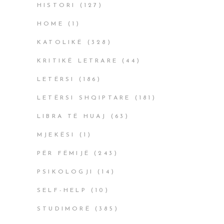
HISTORI
(127)
HOME
(1)
KATOLIKË
(328)
KRITIKË LETRARE
(44)
LETËRSI
(186)
LETËRSI SHQIPTARE
(181)
LIBRA TË HUAJ
(63)
MJEKËSI
(1)
PËR FËMIJË
(243)
PSIKOLOGJI
(14)
SELF-HELP
(10)
STUDIMORË
(385)