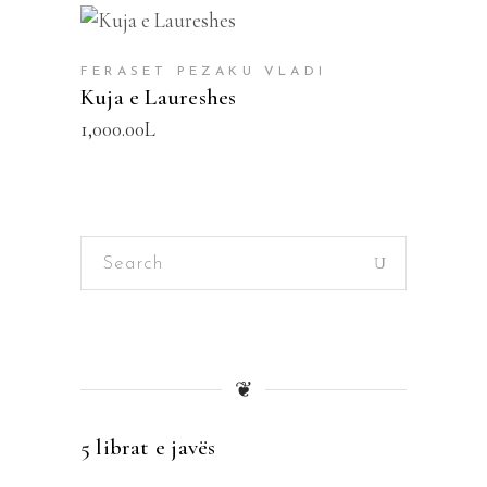
SHTOJE NË SHPORTË
FERASET PEZAKU VLADI
Kuja e Laureshes
1,000.00
L
Search
for:
❦
5 librat e javës