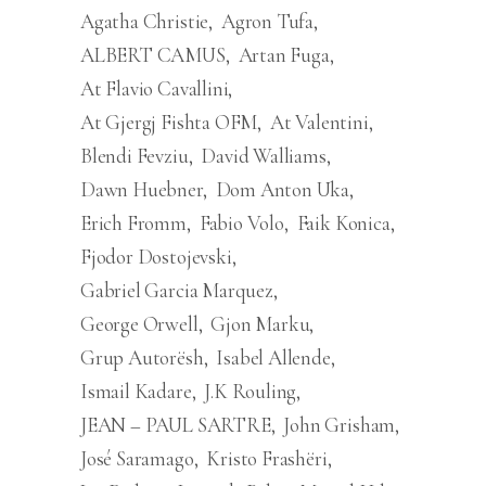
Agatha Christie
Agron Tufa
ALBERT CAMUS
Artan Fuga
At Flavio Cavallini
At Gjergj Fishta OFM
At Valentini
Blendi Fevziu
David Walliams
Dawn Huebner
Dom Anton Uka
Erich Fromm
Fabio Volo
Faik Konica
Fjodor Dostojevski
Gabriel Garcia Marquez
George Orwell
Gjon Marku
Grup Autorësh
Isabel Allende
Ismail Kadare
J.K Rouling
JEAN – PAUL SARTRE
John Grisham
José Saramago
Kristo Frashëri