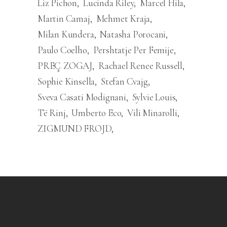
Liz Pichon
Lucinda Riley
Marcel Hila
Martin Camaj
Mehmet Kraja
Milan Kundera
Natasha Porocani
Paulo Coelho
Pershtatje Per Femije
PREÇ ZOGAJ
Rachael Renee Russell
Sophie Kinsella
Stefan Cvajg
Sveva Casati Modignani
Sylvie Louis
Të Rinj
Umberto Eco
Vili Minarolli
ZIGMUND FROJD