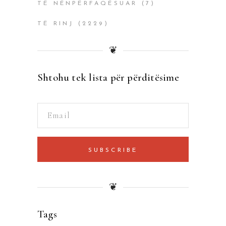
TË NËNPËRFAQËSUAR
(7)
TË RINJ
(2229)
❦
Shtohu tek lista për përditësime
SUBSCRIBE
❦
Tags