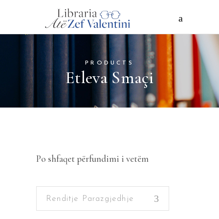
PRODUCTS
Etleva Smaçi
Po shfaqet përfundimi i vetëm
Renditje Parazgjedhje