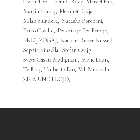
Liz Pichon
Lucinda Riley
Marcel Hila
Martin Camaj
Mehmet Kraja
Milan Kundera
Natasha Porocani
Paulo Coelho
Pershtatje Per Femije
PREÇ ZOGAJ
Rachael Renee Russell
Sophie Kinsella
Stefan Cvajg
Sveva Casati Modignani
Sylvie Louis
Të Rinj
Umberto Eco
Vili Minarolli
ZIGMUND FROJD