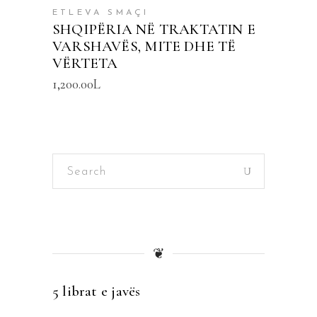
ETLEVA SMAÇI
SHQIPËRIA NË TRAKTATIN E
VARSHAVËS, MITE DHE TË
VËRTETA
1,200.00
L
Search
for:
❦
5 librat e javës