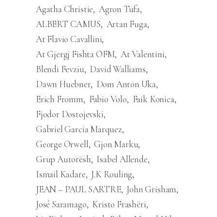
Agatha Christie
Agron Tufa
ALBERT CAMUS
Artan Fuga
At Flavio Cavallini
At Gjergj Fishta OFM
At Valentini
Blendi Fevziu
David Walliams
Dawn Huebner
Dom Anton Uka
Erich Fromm
Fabio Volo
Faik Konica
Fjodor Dostojevski
Gabriel Garcia Marquez
George Orwell
Gjon Marku
Grup Autorësh
Isabel Allende
Ismail Kadare
J.K Rouling
JEAN – PAUL SARTRE
John Grisham
José Saramago
Kristo Frashëri