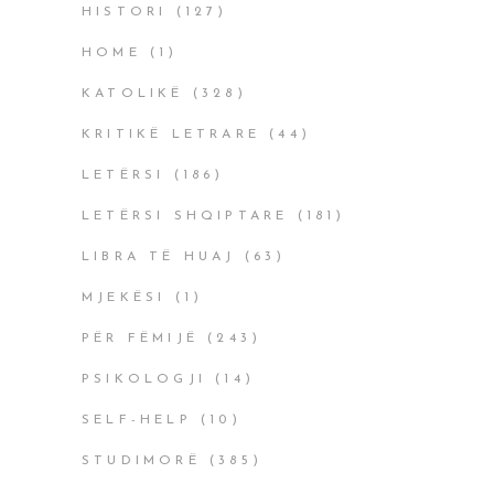
HISTORI
(127)
HOME
(1)
KATOLIKË
(328)
KRITIKË LETRARE
(44)
LETËRSI
(186)
LETËRSI SHQIPTARE
(181)
LIBRA TË HUAJ
(63)
MJEKËSI
(1)
PËR FËMIJË
(243)
PSIKOLOGJI
(14)
SELF-HELP
(10)
STUDIMORË
(385)