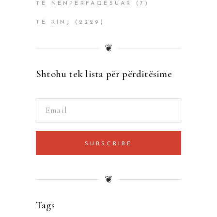
TË NËNPËRFAQËSUAR
(7)
TË RINJ
(2229)
❦
Shtohu tek lista për përditësime
SUBSCRIBE
❦
Tags