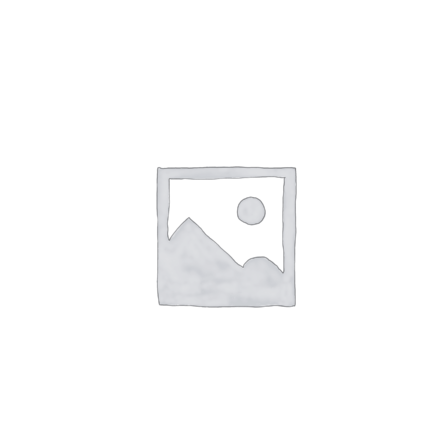
SHTOJE NË SHPORTË