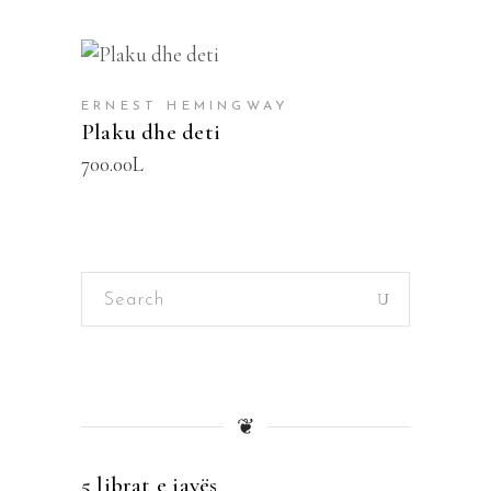
SHTOJE NË SHPORTË
ERNEST HEMINGWAY
Plaku dhe deti
700.00
L
Search
for:
❦
5 librat e javës