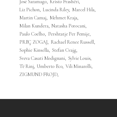
José Saramago
Kristo Frashëri
Liz Pichon
Lucinda Riley
Marcel Hila
Martin Camaj
Mehmet Kraja
Milan Kundera
Natasha Porocani
Paulo Coelho
Pershtatje Per Femije
PREÇ ZOGAJ
Rachael Renee Russell
Sophie Kinsella
Stefan Cvajg
Sveva Casati Modignani
Sylvie Louis
Të Rinj
Umberto Eco
Vili Minarolli
ZIGMUND FROJD