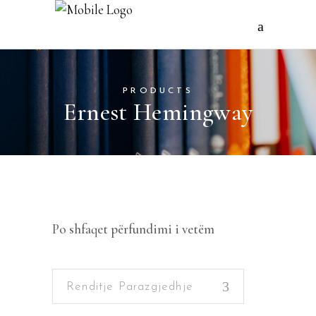
PRODUCTS
Ernest Hemingway
Po shfaqet përfundimi i vetëm
Renditje Parazgjedhje