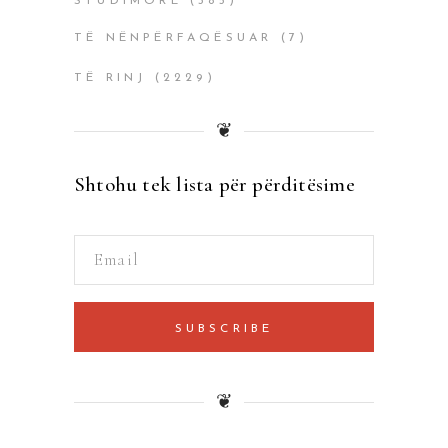
STUDIMORË
(385)
TË NËNPËRFAQËSUAR
(7)
TË RINJ
(2229)
❦
Shtohu tek lista për përditësime
SUBSCRIBE
❦