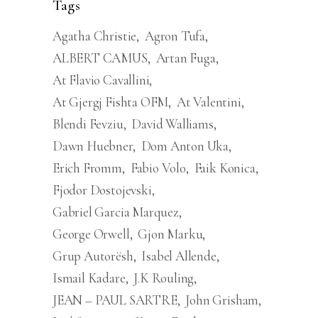
Tags
Agatha Christie
Agron Tufa
ALBERT CAMUS
Artan Fuga
At Flavio Cavallini
At Gjergj Fishta OFM
At Valentini
Blendi Fevziu
David Walliams
Dawn Huebner
Dom Anton Uka
Erich Fromm
Fabio Volo
Faik Konica
Fjodor Dostojevski
Gabriel Garcia Marquez
George Orwell
Gjon Marku
Grup Autorësh
Isabel Allende
Ismail Kadare
J.K Rouling
JEAN – PAUL SARTRE
John Grisham