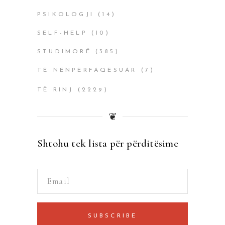
PSIKOLOGJI
(14)
SELF-HELP
(10)
STUDIMORË
(385)
TË NËNPËRFAQËSUAR
(7)
TË RINJ
(2229)
❦
Shtohu tek lista për përditësime
SUBSCRIBE