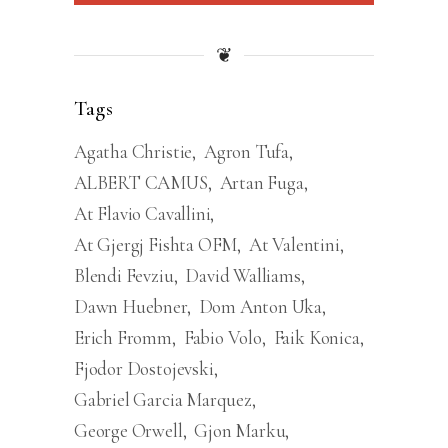
❦
Tags
Agatha Christie
Agron Tufa
ALBERT CAMUS
Artan Fuga
At Flavio Cavallini
At Gjergj Fishta OFM
At Valentini
Blendi Fevziu
David Walliams
Dawn Huebner
Dom Anton Uka
Erich Fromm
Fabio Volo
Faik Konica
Fjodor Dostojevski
Gabriel Garcia Marquez
George Orwell
Gjon Marku