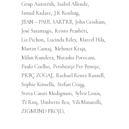
Grup Autorësh
Isabel Allende
Ismail Kadare
J.K Rouling
JEAN – PAUL SARTRE
John Grisham
José Saramago
Kristo Frashëri
Liz Pichon
Lucinda Riley
Marcel Hila
Martin Camaj
Mehmet Kraja
Milan Kundera
Natasha Porocani
Paulo Coelho
Pershtatje Per Femije
PREÇ ZOGAJ
Rachael Renee Russell
Sophie Kinsella
Stefan Cvajg
Sveva Casati Modignani
Sylvie Louis
Të Rinj
Umberto Eco
Vili Minarolli
ZIGMUND FROJD