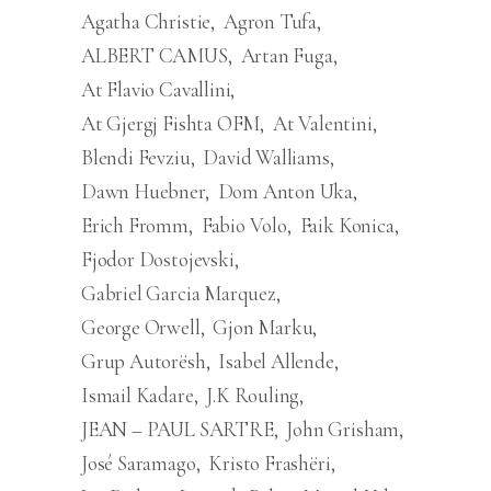
Agatha Christie
Agron Tufa
ALBERT CAMUS
Artan Fuga
At Flavio Cavallini
At Gjergj Fishta OFM
At Valentini
Blendi Fevziu
David Walliams
Dawn Huebner
Dom Anton Uka
Erich Fromm
Fabio Volo
Faik Konica
Fjodor Dostojevski
Gabriel Garcia Marquez
George Orwell
Gjon Marku
Grup Autorësh
Isabel Allende
Ismail Kadare
J.K Rouling
JEAN – PAUL SARTRE
John Grisham
José Saramago
Kristo Frashëri