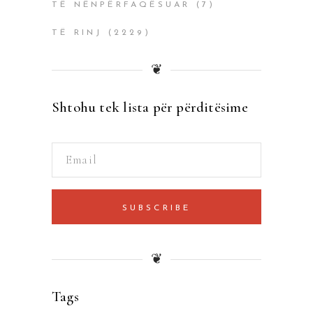
TË NËNPËRFAQËSUAR
(7)
TË RINJ
(2229)
❦
Shtohu tek lista për përditësime
SUBSCRIBE
❦
Tags