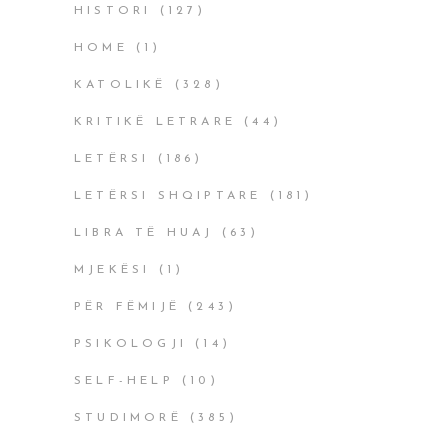
HISTORI
(127)
HOME
(1)
KATOLIKË
(328)
KRITIKË LETRARE
(44)
LETËRSI
(186)
LETËRSI SHQIPTARE
(181)
LIBRA TË HUAJ
(63)
MJEKËSI
(1)
PËR FËMIJË
(243)
PSIKOLOGJI
(14)
SELF-HELP
(10)
STUDIMORË
(385)