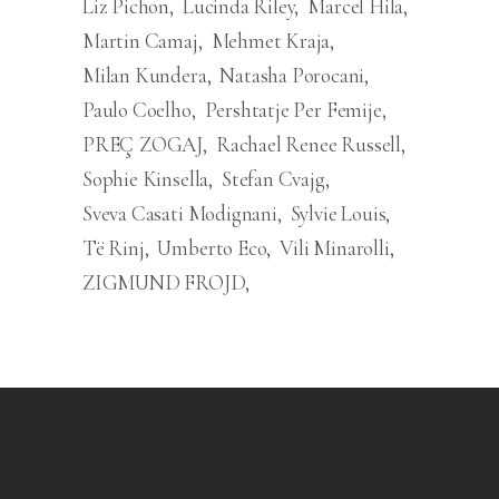
Liz Pichon
Lucinda Riley
Marcel Hila
Martin Camaj
Mehmet Kraja
Milan Kundera
Natasha Porocani
Paulo Coelho
Pershtatje Per Femije
PREÇ ZOGAJ
Rachael Renee Russell
Sophie Kinsella
Stefan Cvajg
Sveva Casati Modignani
Sylvie Louis
Të Rinj
Umberto Eco
Vili Minarolli
ZIGMUND FROJD