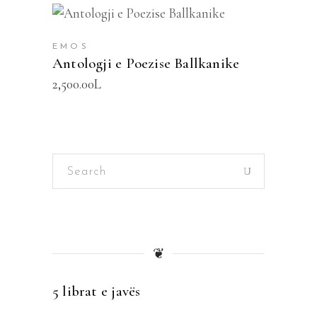
SHTOJE NË SHPORTË
EMOS
Antologji e Poezise Ballkanike
2,500.00
L
Search
for:
❦
5 librat e javës