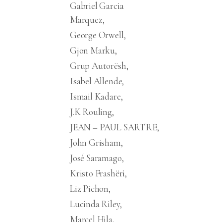
Gabriel Garcia
Marquez
George Orwell
Gjon Marku
Grup Autorësh
Isabel Allende
Ismail Kadare
J.K Rouling
JEAN – PAUL SARTRE
John Grisham
José Saramago
Kristo Frashëri
Liz Pichon
Lucinda Riley
Marcel Hila