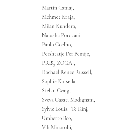
Martin Camaj
Mehmet Kraja
Milan Kundera
Natasha Porocani
Paulo Coelho
Pershtatje Per Femije
PREÇ ZOGAJ
Rachael Renee Russell
Sophie Kinsella
Stefan Cvajg
Sveva Casati Modignani
Sylvie Louis
Të Rinj
Umberto Eco
Vili Minarolli