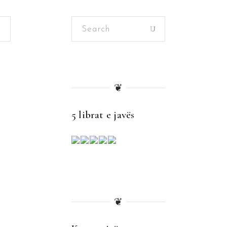
Search
for:
❦
5 librat e javës
❦