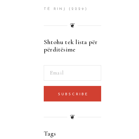
TË RINJ
(2229)
❦
Shtohu tek lista për
përditësime
SUBSCRIBE
❦
Tags