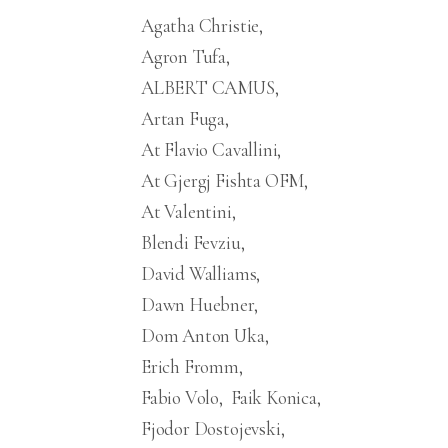
Agatha Christie
Agron Tufa
ALBERT CAMUS
Artan Fuga
At Flavio Cavallini
At Gjergj Fishta OFM
At Valentini
Blendi Fevziu
David Walliams
Dawn Huebner
Dom Anton Uka
Erich Fromm
Fabio Volo
Faik Konica
Fjodor Dostojevski