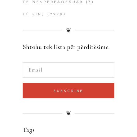
TË NËNPËRFAQËSUAR
(7)
TË RINJ
(2229)
❦
Shtohu tek lista për përditësime
SUBSCRIBE
❦
Tags