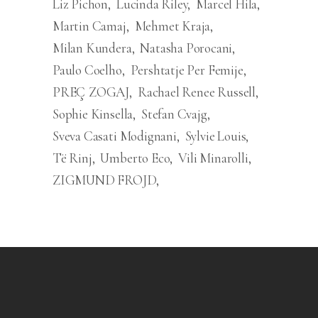
Liz Pichon
Lucinda Riley
Marcel Hila
Martin Camaj
Mehmet Kraja
Milan Kundera
Natasha Porocani
Paulo Coelho
Pershtatje Per Femije
PREÇ ZOGAJ
Rachael Renee Russell
Sophie Kinsella
Stefan Cvajg
Sveva Casati Modignani
Sylvie Louis
Të Rinj
Umberto Eco
Vili Minarolli
ZIGMUND FROJD