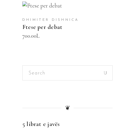
SHTOJE NË SHPORTË
DHIMITER DISHNICA
Ftese per debat
700.00
L
Search
for:
❦
5 librat e javës