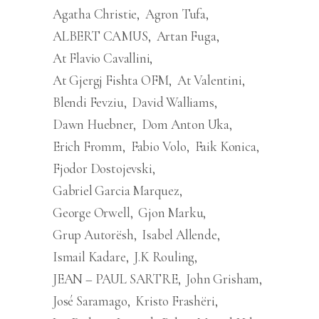
Agatha Christie
Agron Tufa
ALBERT CAMUS
Artan Fuga
At Flavio Cavallini
At Gjergj Fishta OFM
At Valentini
Blendi Fevziu
David Walliams
Dawn Huebner
Dom Anton Uka
Erich Fromm
Fabio Volo
Faik Konica
Fjodor Dostojevski
Gabriel Garcia Marquez
George Orwell
Gjon Marku
Grup Autorësh
Isabel Allende
Ismail Kadare
J.K Rouling
JEAN – PAUL SARTRE
John Grisham
José Saramago
Kristo Frashëri