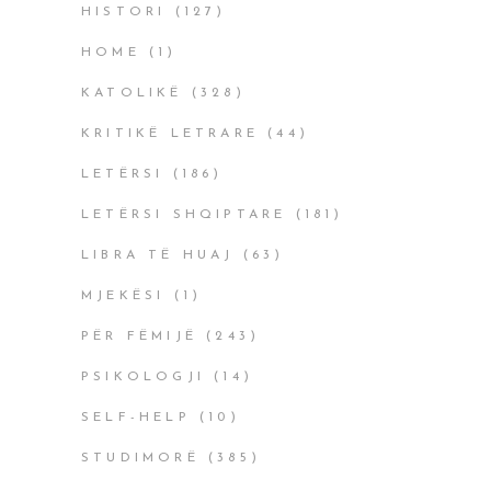
HISTORI
(127)
HOME
(1)
KATOLIKË
(328)
KRITIKË LETRARE
(44)
LETËRSI
(186)
LETËRSI SHQIPTARE
(181)
LIBRA TË HUAJ
(63)
MJEKËSI
(1)
PËR FËMIJË
(243)
PSIKOLOGJI
(14)
SELF-HELP
(10)
STUDIMORË
(385)