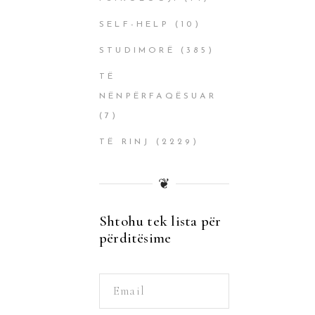
SELF-HELP
(10)
STUDIMORË
(385)
TË
NËNPËRFAQËSUAR
(7)
TË RINJ
(2229)
❦
Shtohu tek lista për
përditësime