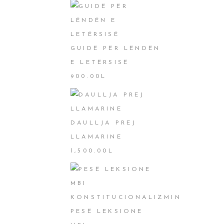
GUIDË PËR LËNDËN
E LETËRSISË
900.00
L
DAULLJA PREJ
LLAMARINE
1,500.00
L
PESË LEKSIONE