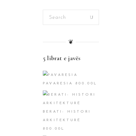
Search
for:
❦
5 librat e javës
PAVARESIA
800.00
L
BERATI- HISTORI
ARKITEKTURË
800.00
L