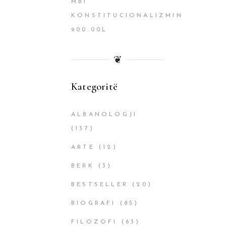
MBI
KONSTITUCIONALIZMIN
900.00
L
❦
Kategoritë
ALBANOLOGJI
(137)
ARTE
(12)
BERK
(3)
BESTSELLER
(20)
BIOGRAFI
(85)
FILOZOFI
(63)