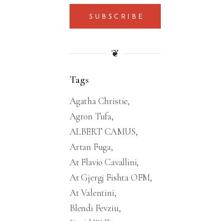
SUBSCRIBE
❦
Tags
Agatha Christie
Agron Tufa
ALBERT CAMUS
Artan Fuga
At Flavio Cavallini
At Gjergj Fishta OFM
At Valentini
Blendi Fevziu