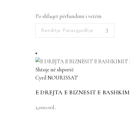
Po shfaqet përfundimi i vetëm
Renditje Parazgjedhje
Shtoje në shportë
Cyril NOURISSAT
E DREJTA E BIZNESIT E BASHKI
2,000.00
L