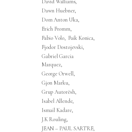
David Walliams
Dawn Huebner
Dom Anton Uka
Erich Fromm
Fabio Volo
Faik Konica
Fjodor Dostojevski
Gabriel Garcia
Marquez
George Orwell
Gjon Marku
Grup Autorësh
Isabel Allende
Ismail Kadare
J.K Rouling
JEAN – PAUL SARTRE