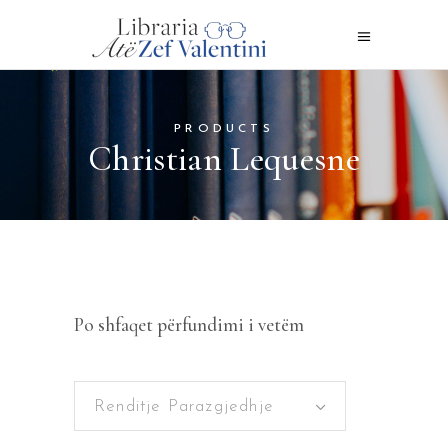
PRODUCTS
Christian Lequesne
Po shfaqet përfundimi i vetëm
Renditje Parazgjedhje