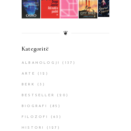
❦
Kategoritë
ALBANOLOGJI
(137)
ARTE
(12)
BERK
(3)
BESTSELLER
(20)
BIOGRAFI
(85)
FILOZOFI
(63)
HISTORI
(127)