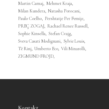
Martin Camaj
Mehmet Kraja
Milan Kundera
Natasha Porocani
Paulo Coelho
Pershtatje Per Femije
PREÇ ZOGAJ
Rachael Renee Russell
Sophie Kinsella
Stefan Cvajg
Sveva Casati Modignani
Sylvie Louis
Të Rinj
Umberto Eco
Vili Minarolli
ZIGMUND FROJD
Kontakt