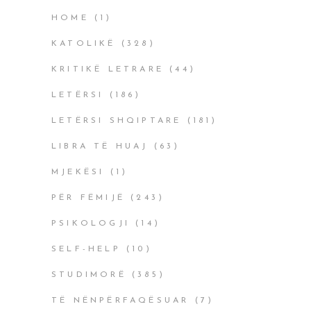
HOME
(1)
KATOLIKË
(328)
KRITIKË LETRARE
(44)
LETËRSI
(186)
LETËRSI SHQIPTARE
(181)
LIBRA TË HUAJ
(63)
MJEKËSI
(1)
PËR FËMIJË
(243)
PSIKOLOGJI
(14)
SELF-HELP
(10)
STUDIMORË
(385)
TË NËNPËRFAQËSUAR
(7)