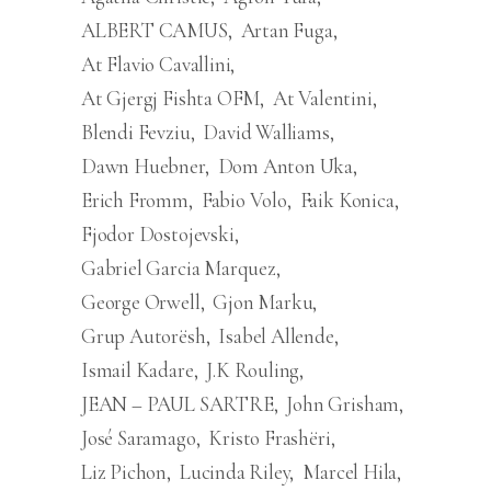
ALBERT CAMUS
Artan Fuga
At Flavio Cavallini
At Gjergj Fishta OFM
At Valentini
Blendi Fevziu
David Walliams
Dawn Huebner
Dom Anton Uka
Erich Fromm
Fabio Volo
Faik Konica
Fjodor Dostojevski
Gabriel Garcia Marquez
George Orwell
Gjon Marku
Grup Autorësh
Isabel Allende
Ismail Kadare
J.K Rouling
JEAN – PAUL SARTRE
John Grisham
José Saramago
Kristo Frashëri
Liz Pichon
Lucinda Riley
Marcel Hila