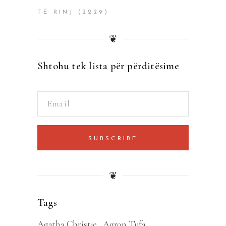
TË RINJ
(2229)
❦
Shtohu tek lista për përditësime
SUBSCRIBE
❦
Tags
Agatha Christie
Agron Tufa