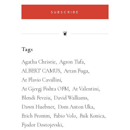
SUBSCRIBE
❦
Tags
Agatha Christie
Agron Tufa
ALBERT CAMUS
Artan Fuga
At Flavio Cavallini
At Gjergj Fishta OFM
At Valentini
Blendi Fevziu
David Walliams
Dawn Huebner
Dom Anton Uka
Erich Fromm
Fabio Volo
Faik Konica
Fjodor Dostojevski