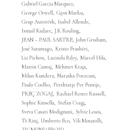
Gabriel Garcia Marquez
George Orwell
Gjon Marku
Grup Autorësh
Isabel Allende
Ismail Kadare
J.K Rouling
JEAN – PAUL SARTRE
John Grisham
José Saramago
Kristo Frashëri
Liz Pichon
Lucinda Riley
Marcel Hila
Martin Camaj
Mehmet Kraja
Milan Kundera
Natasha Porocani
Paulo Coelho
Pershtatje Per Femije
PREÇ ZOGAJ
Rachael Renee Russell
Sophie Kinsella
Stefan Cvajg
Sveva Casati Modignani
Sylvie Louis
Të Rinj
Umberto Eco
Vili Minarolli
ZIGMUND FROJD