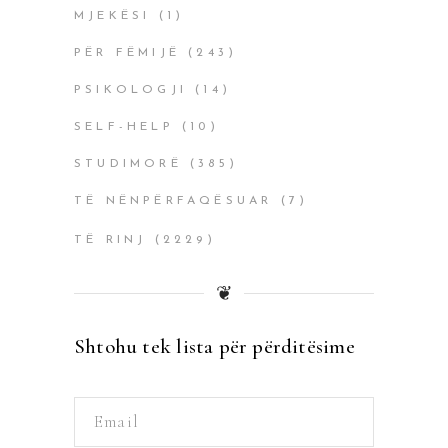
MJEKËSI
(1)
PËR FËMIJË
(243)
PSIKOLOGJI
(14)
SELF-HELP
(10)
STUDIMORË
(385)
TË NËNPËRFAQËSUAR
(7)
TË RINJ
(2229)
❦
Shtohu tek lista për përditësime