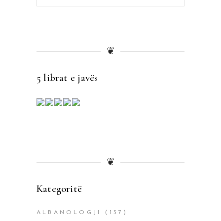
for:
❦
5 librat e javës
❦
Kategoritë
ALBANOLOGJI
(137)