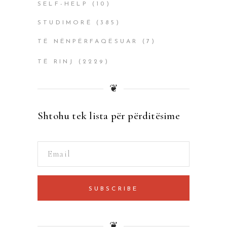
SELF-HELP
(10)
STUDIMORË
(385)
TË NËNPËRFAQËSUAR
(7)
TË RINJ
(2229)
❦
Shtohu tek lista për përditësime
SUBSCRIBE
❦