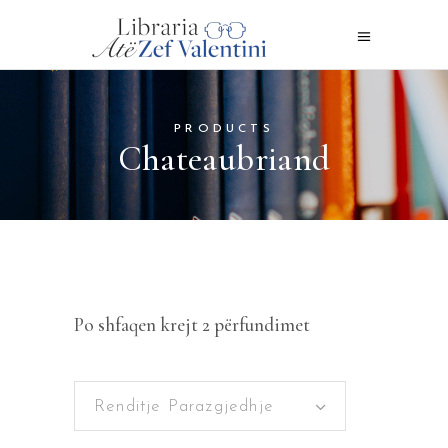
PRODUCTS
Chateaubriand
Po shfaqen krejt 2 përfundimet
Renditje Parazgjedhje