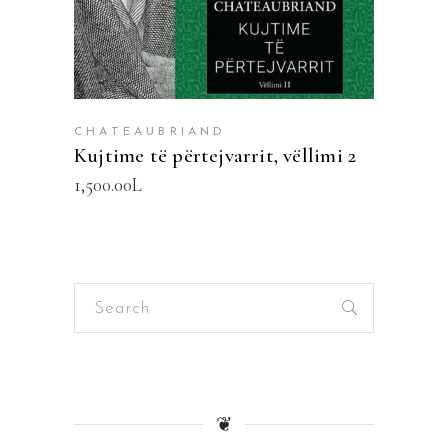
CHATEAUBRIAND
Kujtime të përtejvarrit, vëllimi 2
1,500.00
L
Search
for:
❦