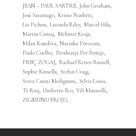
JEAN – PAUL SARTRE
John Grisham
José Saramago
Kristo Frashëri
Liz Pichon
Lucinda Riley
Marcel Hila
Martin Camaj
Mehmet Kraja
Milan Kundera
Natasha Porocani
Paulo Coelho
Pershtatje Per Femije
PREÇ ZOGAJ
Rachael Renee Russell
Sophie Kinsella
Stefan Cvajg
Sveva Casati Modignani
Sylvie Louis
Të Rinj
Umberto Eco
Vili Minarolli
ZIGMUND FROJD