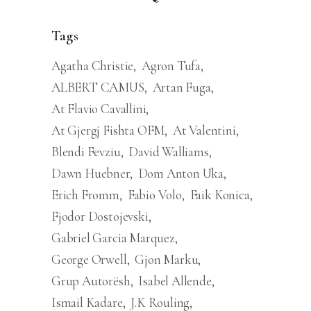
Tags
Agatha Christie
Agron Tufa
ALBERT CAMUS
Artan Fuga
At Flavio Cavallini
At Gjergj Fishta OFM
At Valentini
Blendi Fevziu
David Walliams
Dawn Huebner
Dom Anton Uka
Erich Fromm
Fabio Volo
Faik Konica
Fjodor Dostojevski
Gabriel Garcia Marquez
George Orwell
Gjon Marku
Grup Autorësh
Isabel Allende
Ismail Kadare
J.K Rouling