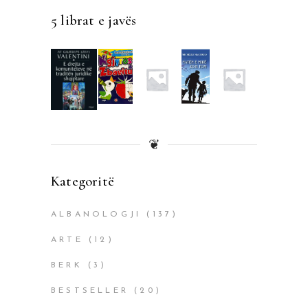
5 librat e javës
❦
Kategoritë
ALBANOLOGJI
(137)
ARTE
(12)
BERK
(3)
BESTSELLER
(20)