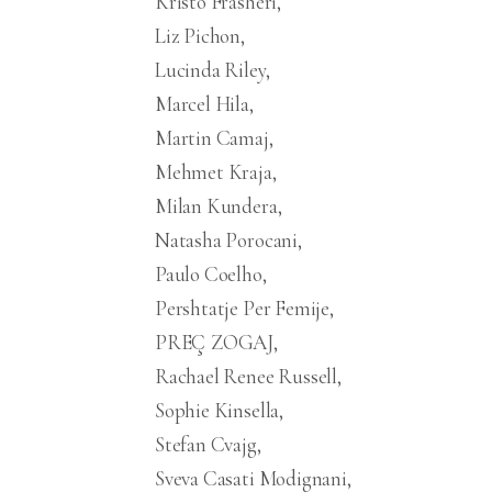
Kristo Frashëri
Liz Pichon
Lucinda Riley
Marcel Hila
Martin Camaj
Mehmet Kraja
Milan Kundera
Natasha Porocani
Paulo Coelho
Pershtatje Per Femije
PREÇ ZOGAJ
Rachael Renee Russell
Sophie Kinsella
Stefan Cvajg
Sveva Casati Modignani