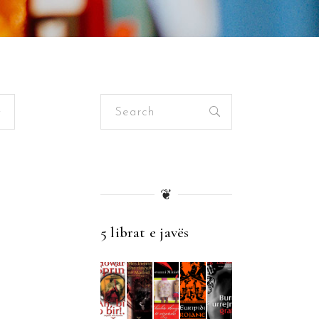
Search
for:
❦
5 librat e javës