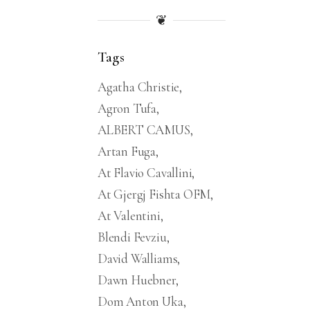
❦
Tags
Agatha Christie
Agron Tufa
ALBERT CAMUS
Artan Fuga
At Flavio Cavallini
At Gjergj Fishta OFM
At Valentini
Blendi Fevziu
David Walliams
Dawn Huebner
Dom Anton Uka