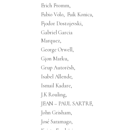
Erich Fromm
Fabio Volo
Faik Konica
Fjodor Dostojevski
Gabriel Garcia
Marquez
George Orwell
Gjon Marku
Grup Autorësh
Isabel Allende
Ismail Kadare
J.K Rouling
JEAN – PAUL SARTRE
John Grisham
José Saramago