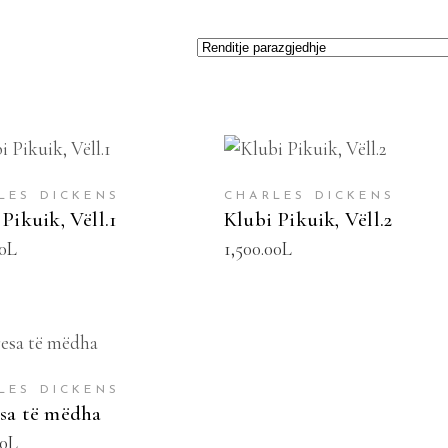
TOJE NË SHPORTË
SHTOJE NË SHPORTË
LES DICKENS
CHARLES DICKENS
Pikuik, Vëll.1
Klubi Pikuik, Vëll.2
0
L
1,500.00
L
TOJE NË SHPORTË
LES DICKENS
sa të mëdha
00
L