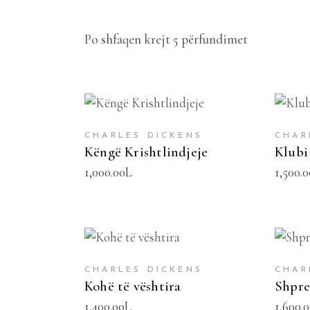
Po shfaqen krejt 5 përfundimet
SHTOJE NË SHPORTË
SH
CHARLES DICKENS
CHAR
Këngë Krishtlindjeje
Klubi 
1,000.00
L
1,500.0
SHTOJE NË SHPORTË
SH
CHARLES DICKENS
CHAR
Kohë të vështira
Shpre
1,400.00
L
1,600.