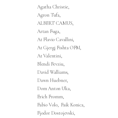
Agatha Christie
Agron Tufa
ALBERT CAMUS
Artan Fuga
At Flavio Cavallini
At Gjergj Fishta OFM
At Valentini
Blendi Fevziu
David Walliams
Dawn Huebner
Dom Anton Uka
Erich Fromm
Fabio Volo
Faik Konica
Fjodor Dostojevski