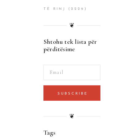
TË RINJ
(2229)
❦
Shtohu tek lista për
përditësime
SUBSCRIBE
❦
Tags