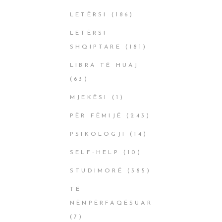
LETËRSI
(186)
LETËRSI
SHQIPTARE
(181)
LIBRA TË HUAJ
(63)
MJEKËSI
(1)
PËR FËMIJË
(243)
PSIKOLOGJI
(14)
SELF-HELP
(10)
STUDIMORË
(385)
TË
NËNPËRFAQËSUAR
(7)