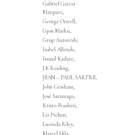
Gabriel Garcia
Marquez
George Orwell
Gjon Marku
Grup Autorësh
Isabel Allende
Ismail Kadare
J.K Rouling
JEAN – PAUL SARTRE
John Grisham
José Saramago
Kristo Frashëri
Liz Pichon
Lucinda Riley
Marcel Hila