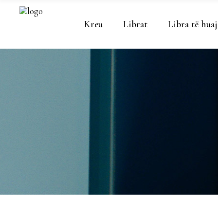
Kreu
Librat
Libra të huaj