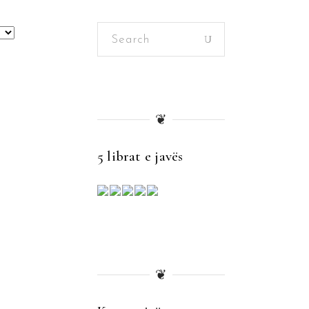
Search
for:
❦
5 librat e javës
❦