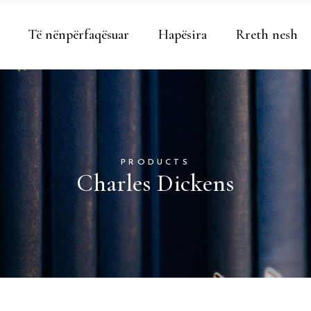
Të nënpërfaqësuar
Hapësira
Rreth nesh
PRODUCTS
Charles Dickens