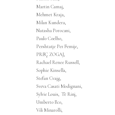
Martin Camaj
Mehmet Kraja
Milan Kundera
Natasha Porocani
Paulo Coelho
Pershtatje Per Femije
PREÇ ZOGAJ
Rachael Renee Russell
Sophie Kinsella
Stefan Cvajg
Sveva Casati Modignani
Sylvie Louis
Të Rinj
Umberto Eco
Vili Minarolli