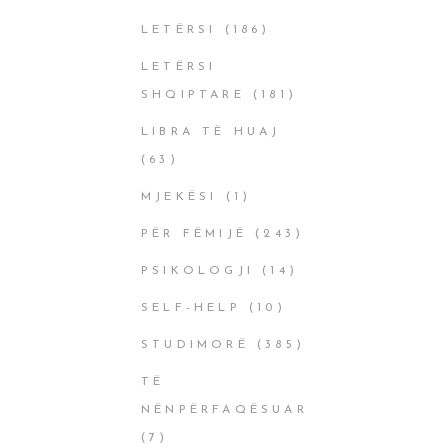
LETËRSI
(186)
LETËRSI
SHQIPTARE
(181)
LIBRA TË HUAJ
(63)
MJEKËSI
(1)
PËR FËMIJË
(243)
PSIKOLOGJI
(14)
SELF-HELP
(10)
STUDIMORË
(385)
TË
NËNPËRFAQËSUAR
(7)