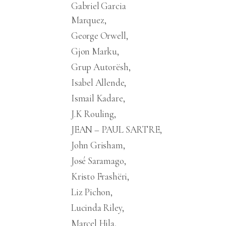
Gabriel Garcia
Marquez
George Orwell
Gjon Marku
Grup Autorësh
Isabel Allende
Ismail Kadare
J.K Rouling
JEAN – PAUL SARTRE
John Grisham
José Saramago
Kristo Frashëri
Liz Pichon
Lucinda Riley
Marcel Hila