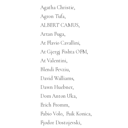
Agatha Christie
Agron Tufa
ALBERT CAMUS
Artan Fuga
At Flavio Cavallini
At Gjergj Fishta OFM
At Valentini
Blendi Fevziu
David Walliams
Dawn Huebner
Dom Anton Uka
Erich Fromm
Fabio Volo
Faik Konica
Fjodor Dostojevski