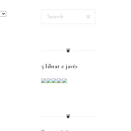
Search
for:
❦
5 librat e javës
❦