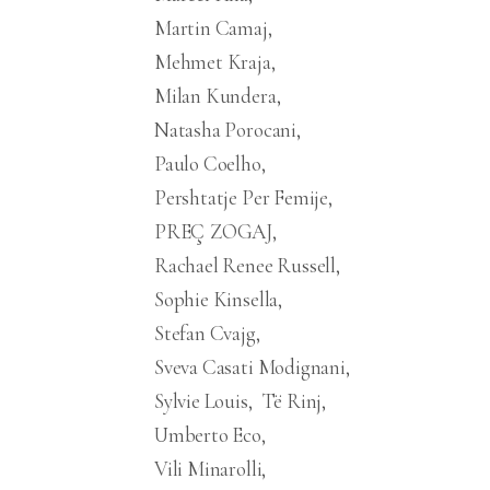
Martin Camaj
Mehmet Kraja
Milan Kundera
Natasha Porocani
Paulo Coelho
Pershtatje Per Femije
PREÇ ZOGAJ
Rachael Renee Russell
Sophie Kinsella
Stefan Cvajg
Sveva Casati Modignani
Sylvie Louis
Të Rinj
Umberto Eco
Vili Minarolli