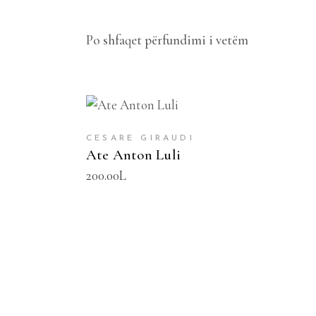
Po shfaqet përfundimi i vetëm
SHTOJE NË SHPORTË
CESARE GIRAUDI
Ate Anton Luli
200.00
L