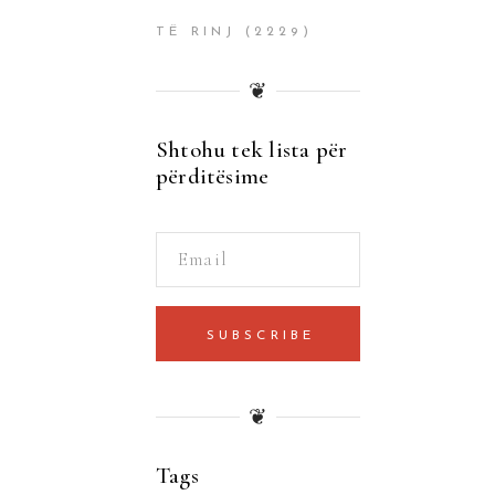
TË RINJ
(2229)
❦
Shtohu tek lista për
përditësime
SUBSCRIBE
❦
Tags