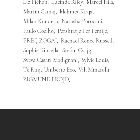
Liz Pichon
Lucinda Riley
Marcel Hila
Martin Camaj
Mehmet Kraja
Milan Kundera
Natasha Porocani
Paulo Coelho
Pershtatje Per Femije
PREÇ ZOGAJ
Rachael Renee Russell
Sophie Kinsella
Stefan Cvajg
Sveva Casati Modignani
Sylvie Louis
Të Rinj
Umberto Eco
Vili Minarolli
ZIGMUND FROJD