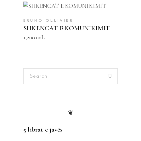
SHTOJE NË SHPORTË
BRUNO OLLIVIER
SHKENCAT E KOMUNIKIMIT
1,200.00
L
Search
for:
❦
5 librat e javës