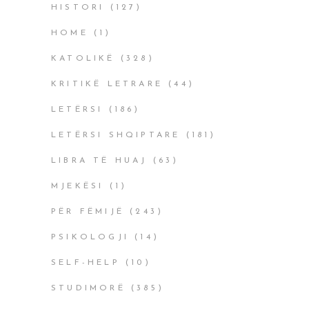
HISTORI
(127)
HOME
(1)
KATOLIKË
(328)
KRITIKË LETRARE
(44)
LETËRSI
(186)
LETËRSI SHQIPTARE
(181)
LIBRA TË HUAJ
(63)
MJEKËSI
(1)
PËR FËMIJË
(243)
PSIKOLOGJI
(14)
SELF-HELP
(10)
STUDIMORË
(385)