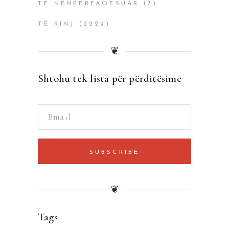
TË NËNPËRFAQËSUAR
(7)
TË RINJ
(2229)
❦
Shtohu tek lista për përditësime
SUBSCRIBE
❦
Tags