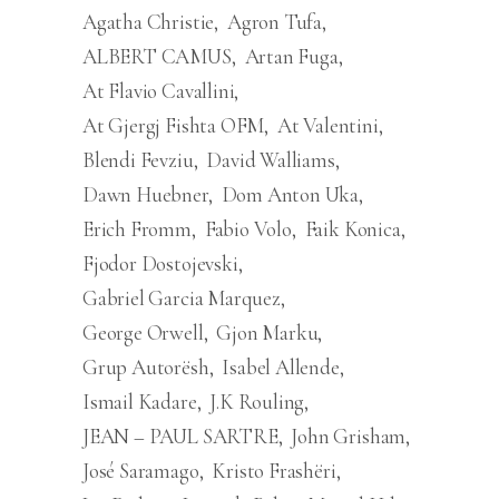
Agatha Christie
Agron Tufa
ALBERT CAMUS
Artan Fuga
At Flavio Cavallini
At Gjergj Fishta OFM
At Valentini
Blendi Fevziu
David Walliams
Dawn Huebner
Dom Anton Uka
Erich Fromm
Fabio Volo
Faik Konica
Fjodor Dostojevski
Gabriel Garcia Marquez
George Orwell
Gjon Marku
Grup Autorësh
Isabel Allende
Ismail Kadare
J.K Rouling
JEAN – PAUL SARTRE
John Grisham
José Saramago
Kristo Frashëri