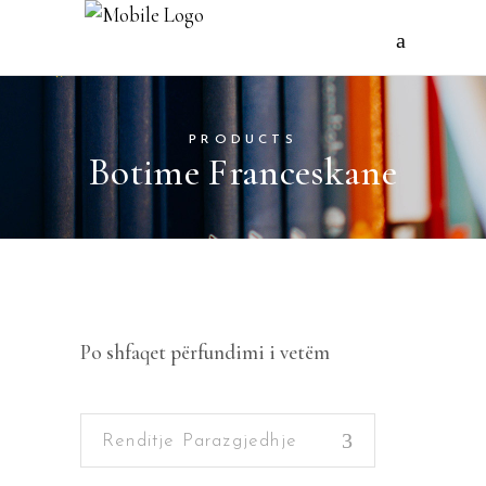
PRODUCTS
Botime Franceskane
Po shfaqet përfundimi i vetëm
Renditje Parazgjedhje