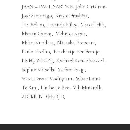
JEAN – PAUL SARTRE
John Grisham
José Saramago
Kristo Frashëri
Liz Pichon
Lucinda Riley
Marcel Hila
Martin Camaj
Mehmet Kraja
Milan Kundera
Natasha Porocani
Paulo Coelho
Pershtatje Per Femije
PREÇ ZOGAJ
Rachael Renee Russell
Sophie Kinsella
Stefan Cvajg
Sveva Casati Modignani
Sylvie Louis
Të Rinj
Umberto Eco
Vili Minarolli
ZIGMUND FROJD