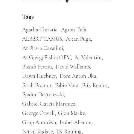
❦
Tags
Agatha Christie
Agron Tufa
ALBERT CAMUS
Artan Fuga
At Flavio Cavallini
At Gjergj Fishta OFM
At Valentini
Blendi Fevziu
David Walliams
Dawn Huebner
Dom Anton Uka
Erich Fromm
Fabio Volo
Faik Konica
Fjodor Dostojevski
Gabriel Garcia Marquez
George Orwell
Gjon Marku
Grup Autorësh
Isabel Allende
Ismail Kadare
J.K Rouling