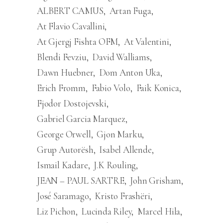
ALBERT CAMUS
Artan Fuga
At Flavio Cavallini
At Gjergj Fishta OFM
At Valentini
Blendi Fevziu
David Walliams
Dawn Huebner
Dom Anton Uka
Erich Fromm
Fabio Volo
Faik Konica
Fjodor Dostojevski
Gabriel Garcia Marquez
George Orwell
Gjon Marku
Grup Autorësh
Isabel Allende
Ismail Kadare
J.K Rouling
JEAN – PAUL SARTRE
John Grisham
José Saramago
Kristo Frashëri
Liz Pichon
Lucinda Riley
Marcel Hila