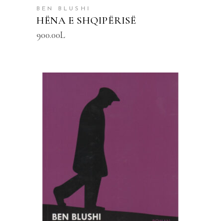
BEN BLUSHI
HËNA E SHQIPËRISË
900.00
L
SHTOJE NË SHPORTË