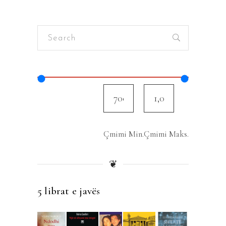
Search
for:
Çmimi Min.
Çmimi Maks.
❦
5 librat e javës