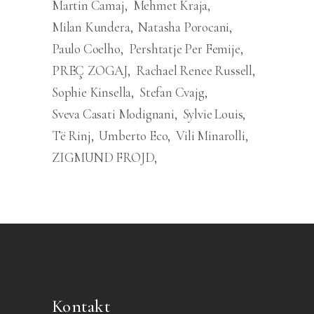
Martin Camaj
Mehmet Kraja
Milan Kundera
Natasha Porocani
Paulo Coelho
Pershtatje Per Femije
PREÇ ZOGAJ
Rachael Renee Russell
Sophie Kinsella
Stefan Cvajg
Sveva Casati Modignani
Sylvie Louis
Të Rinj
Umberto Eco
Vili Minarolli
ZIGMUND FROJD
Kontakt