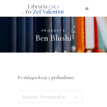
PRODUCTS
Ben Blushi
Po shfaqen krejt 7 përfundimet
Renditje Parazgjedhje