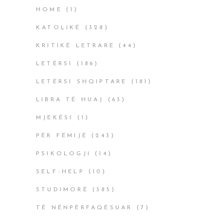
HOME
(1)
KATOLIKË
(328)
KRITIKË LETRARE
(44)
LETËRSI
(186)
LETËRSI SHQIPTARE
(181)
LIBRA TË HUAJ
(63)
MJEKËSI
(1)
PËR FËMIJË
(243)
PSIKOLOGJI
(14)
SELF-HELP
(10)
STUDIMORË
(385)
TË NËNPËRFAQËSUAR
(7)