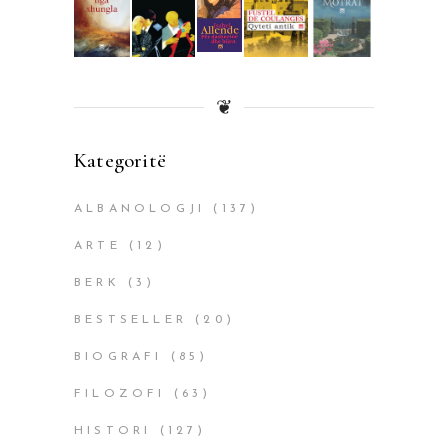
❦
Kategoritë
ALBANOLOGJI
(137)
ARTE
(12)
BERK
(3)
BESTSELLER
(20)
BIOGRAFI
(85)
FILOZOFI
(63)
HISTORI
(127)