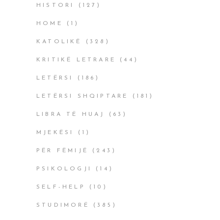
HISTORI
(127)
HOME
(1)
KATOLIKË
(328)
KRITIKË LETRARE
(44)
LETËRSI
(186)
LETËRSI SHQIPTARE
(181)
LIBRA TË HUAJ
(63)
MJEKËSI
(1)
PËR FËMIJË
(243)
PSIKOLOGJI
(14)
SELF-HELP
(10)
STUDIMORË
(385)