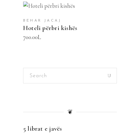
SHTOJE NË SHPORTË
BEHAR JACAJ
Hoteli përbri kishës
700.00
L
Search
for:
❦
5 librat e javës