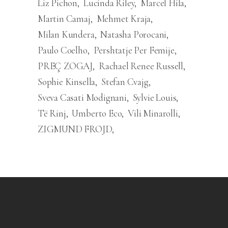
Liz Pichon
Lucinda Riley
Marcel Hila
Martin Camaj
Mehmet Kraja
Milan Kundera
Natasha Porocani
Paulo Coelho
Pershtatje Per Femije
PREÇ ZOGAJ
Rachael Renee Russell
Sophie Kinsella
Stefan Cvajg
Sveva Casati Modignani
Sylvie Louis
Të Rinj
Umberto Eco
Vili Minarolli
ZIGMUND FROJD