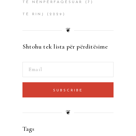
TË NËNPËRFAQËSUAR
(7)
TË RINJ
(2229)
❦
Shtohu tek lista për përditësime
SUBSCRIBE
❦
Tags