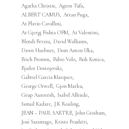
Agatha Christie
Agron Tufa
ALBERT CAMUS
Artan Fuga
At Flavio Cavallini
At Gjergj Fishta OFM
At Valentini
Blendi Fevziu
David Walliams
Dawn Huebner
Dom Anton Uka
Erich Fromm
Fabio Volo
Faik Konica
Fjodor Dostojevski
Gabriel Garcia Marquez
George Orwell
Gjon Marku
Grup Autorësh
Isabel Allende
Ismail Kadare
J.K Rouling
JEAN – PAUL SARTRE
John Grisham
José Saramago
Kristo Frashëri