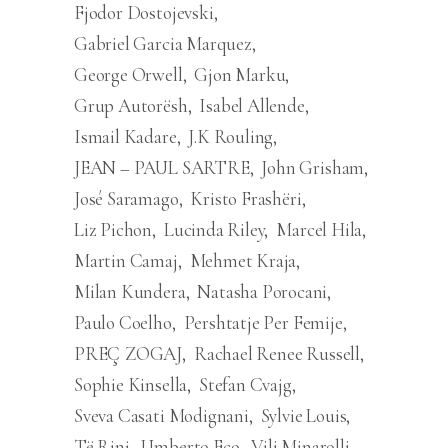
Fjodor Dostojevski
Gabriel Garcia Marquez
George Orwell
Gjon Marku
Grup Autorësh
Isabel Allende
Ismail Kadare
J.K Rouling
JEAN – PAUL SARTRE
John Grisham
José Saramago
Kristo Frashëri
Liz Pichon
Lucinda Riley
Marcel Hila
Martin Camaj
Mehmet Kraja
Milan Kundera
Natasha Porocani
Paulo Coelho
Pershtatje Per Femije
PREÇ ZOGAJ
Rachael Renee Russell
Sophie Kinsella
Stefan Cvajg
Sveva Casati Modignani
Sylvie Louis
Të Rinj
Umberto Eco
Vili Minarolli