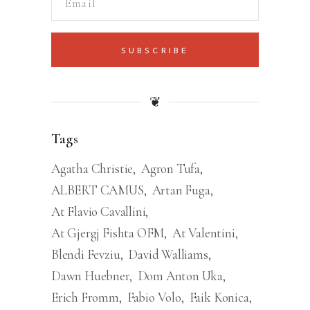
SUBSCRIBE
❦
Tags
Agatha Christie
Agron Tufa
ALBERT CAMUS
Artan Fuga
At Flavio Cavallini
At Gjergj Fishta OFM
At Valentini
Blendi Fevziu
David Walliams
Dawn Huebner
Dom Anton Uka
Erich Fromm
Fabio Volo
Faik Konica