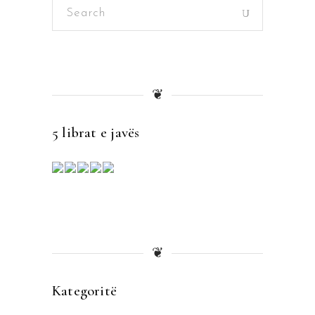
Search
for:
❦
5 librat e javës
❦
Kategoritë