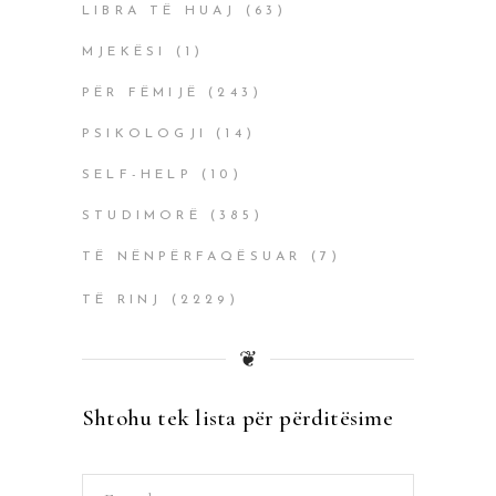
LIBRA TË HUAJ
(63)
MJEKËSI
(1)
PËR FËMIJË
(243)
PSIKOLOGJI
(14)
SELF-HELP
(10)
STUDIMORË
(385)
TË NËNPËRFAQËSUAR
(7)
TË RINJ
(2229)
❦
Shtohu tek lista për përditësime