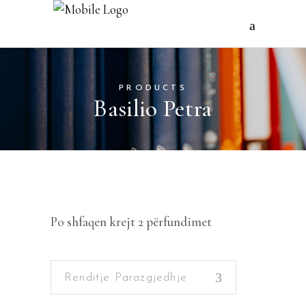
PRODUCTS
Basilio Petra
Po shfaqen krejt 2 përfundimet
Renditje Parazgjedhje