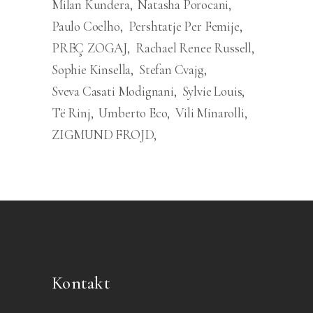
Milan Kundera
Natasha Porocani
Paulo Coelho
Pershtatje Per Femije
PREÇ ZOGAJ
Rachael Renee Russell
Sophie Kinsella
Stefan Cvajg
Sveva Casati Modignani
Sylvie Louis
Të Rinj
Umberto Eco
Vili Minarolli
ZIGMUND FROJD
Kontakt