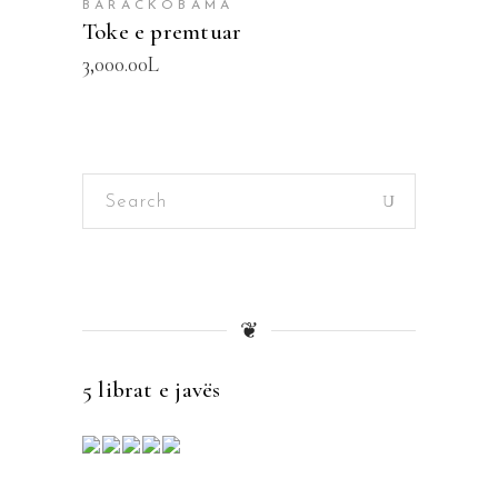
BARACKOBAMA
Toke e premtuar
3,000.00
L
Search
for:
❦
5 librat e javës