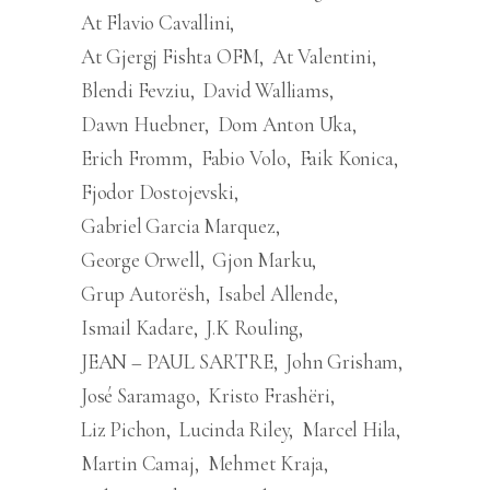
At Flavio Cavallini
At Gjergj Fishta OFM
At Valentini
Blendi Fevziu
David Walliams
Dawn Huebner
Dom Anton Uka
Erich Fromm
Fabio Volo
Faik Konica
Fjodor Dostojevski
Gabriel Garcia Marquez
George Orwell
Gjon Marku
Grup Autorësh
Isabel Allende
Ismail Kadare
J.K Rouling
JEAN – PAUL SARTRE
John Grisham
José Saramago
Kristo Frashëri
Liz Pichon
Lucinda Riley
Marcel Hila
Martin Camaj
Mehmet Kraja