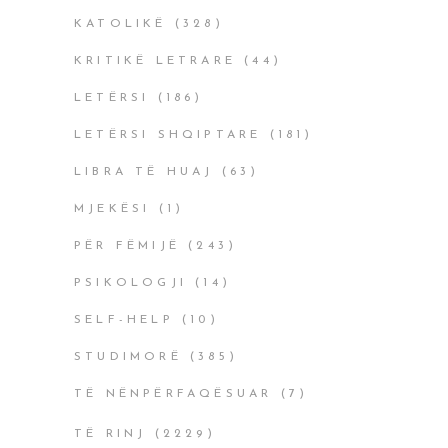
KATOLIKË
(328)
KRITIKË LETRARE
(44)
LETËRSI
(186)
LETËRSI SHQIPTARE
(181)
LIBRA TË HUAJ
(63)
MJEKËSI
(1)
PËR FËMIJË
(243)
PSIKOLOGJI
(14)
SELF-HELP
(10)
STUDIMORË
(385)
TË NËNPËRFAQËSUAR
(7)
TË RINJ
(2229)