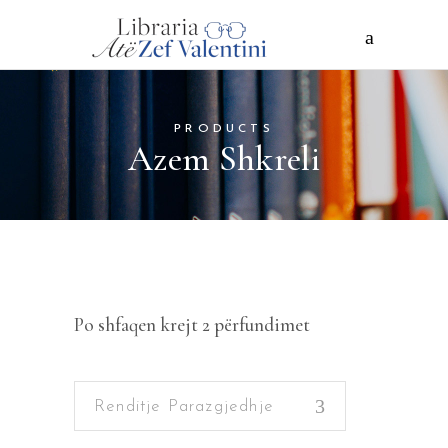
PRODUCTS
Azem Shkreli
Po shfaqen krejt 2 përfundimet
Renditje Parazgjedhje