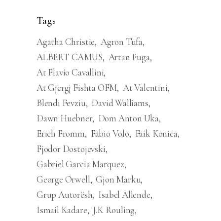
Tags
Agatha Christie
Agron Tufa
ALBERT CAMUS
Artan Fuga
At Flavio Cavallini
At Gjergj Fishta OFM
At Valentini
Blendi Fevziu
David Walliams
Dawn Huebner
Dom Anton Uka
Erich Fromm
Fabio Volo
Faik Konica
Fjodor Dostojevski
Gabriel Garcia Marquez
George Orwell
Gjon Marku
Grup Autorësh
Isabel Allende
Ismail Kadare
J.K Rouling