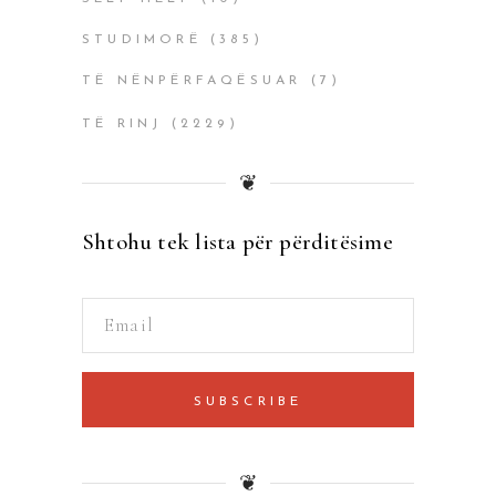
STUDIMORË
(385)
TË NËNPËRFAQËSUAR
(7)
TË RINJ
(2229)
❦
Shtohu tek lista për përditësime
SUBSCRIBE
❦