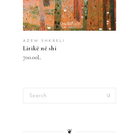
AZEM SHKRELI
Lirikë në shi
700.00
L
Search
for:
❦