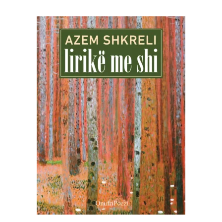
SHTOJE NË SHPORTË