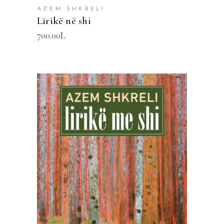
AZEM SHKRELI
Lirikë në shi
700.00
L
SHTOJE NË SHPORTË