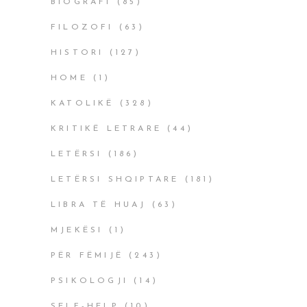
BIOGRAFI
(85)
FILOZOFI
(63)
HISTORI
(127)
HOME
(1)
KATOLIKË
(328)
KRITIKË LETRARE
(44)
LETËRSI
(186)
LETËRSI SHQIPTARE
(181)
LIBRA TË HUAJ
(63)
MJEKËSI
(1)
PËR FËMIJË
(243)
PSIKOLOGJI
(14)
SELF-HELP
(10)