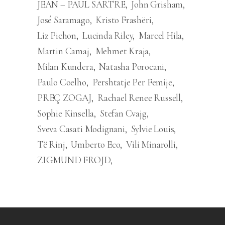
JEAN – PAUL SARTRE
John Grisham
José Saramago
Kristo Frashëri
Liz Pichon
Lucinda Riley
Marcel Hila
Martin Camaj
Mehmet Kraja
Milan Kundera
Natasha Porocani
Paulo Coelho
Pershtatje Per Femije
PREÇ ZOGAJ
Rachael Renee Russell
Sophie Kinsella
Stefan Cvajg
Sveva Casati Modignani
Sylvie Louis
Të Rinj
Umberto Eco
Vili Minarolli
ZIGMUND FROJD