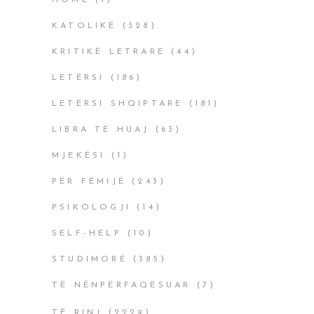
HOME
(1)
KATOLIKË
(328)
KRITIKË LETRARE
(44)
LETËRSI
(186)
LETËRSI SHQIPTARE
(181)
LIBRA TË HUAJ
(63)
MJEKËSI
(1)
PËR FËMIJË
(243)
PSIKOLOGJI
(14)
SELF-HELP
(10)
STUDIMORË
(385)
TË NËNPËRFAQËSUAR
(7)
TË RINJ
(2229)