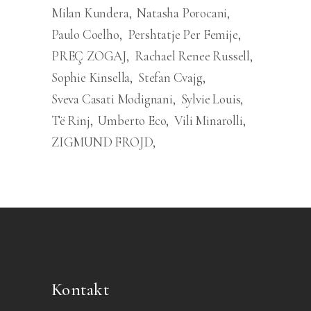
Milan Kundera
Natasha Porocani
Paulo Coelho
Pershtatje Per Femije
PREÇ ZOGAJ
Rachael Renee Russell
Sophie Kinsella
Stefan Cvajg
Sveva Casati Modignani
Sylvie Louis
Të Rinj
Umberto Eco
Vili Minarolli
ZIGMUND FROJD
Kontakt