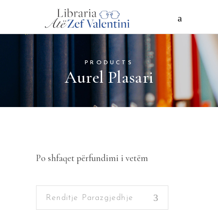
PRODUCTS
Aurel Plasari
Po shfaqet përfundimi i vetëm
Renditje Parazgjedhje