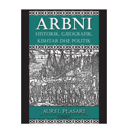
SHTOJE NË SHPORTË