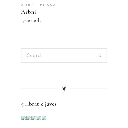
AUREL PLASARI
Arbni
1,200.00
L
Search
for:
❦
5 librat e javës