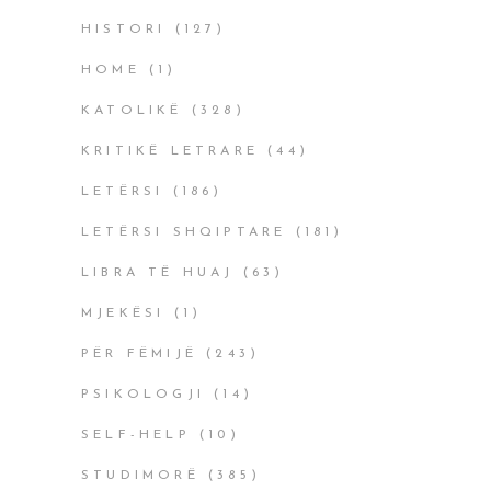
HISTORI
(127)
HOME
(1)
KATOLIKË
(328)
KRITIKË LETRARE
(44)
LETËRSI
(186)
LETËRSI SHQIPTARE
(181)
LIBRA TË HUAJ
(63)
MJEKËSI
(1)
PËR FËMIJË
(243)
PSIKOLOGJI
(14)
SELF-HELP
(10)
STUDIMORË
(385)