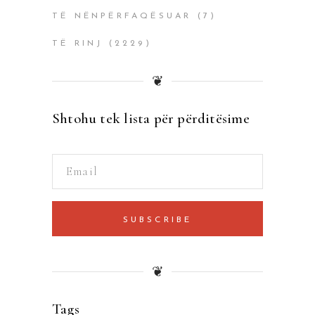
TË NËNPËRFAQËSUAR
(7)
TË RINJ
(2229)
❦
Shtohu tek lista për përditësime
SUBSCRIBE
❦
Tags