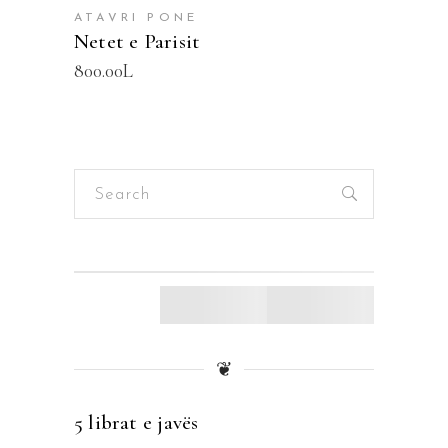
ATAVRI PONE
Netet e Parisit
800.00
L
Search
for:
❦
5 librat e javës