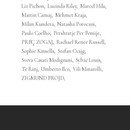
Liz Pichon
Lucinda Riley
Marcel Hila
Martin Camaj
Mehmet Kraja
Milan Kundera
Natasha Porocani
Paulo Coelho
Pershtatje Per Femije
PREÇ ZOGAJ
Rachael Renee Russell
Sophie Kinsella
Stefan Cvajg
Sveva Casati Modignani
Sylvie Louis
Të Rinj
Umberto Eco
Vili Minarolli
ZIGMUND FROJD