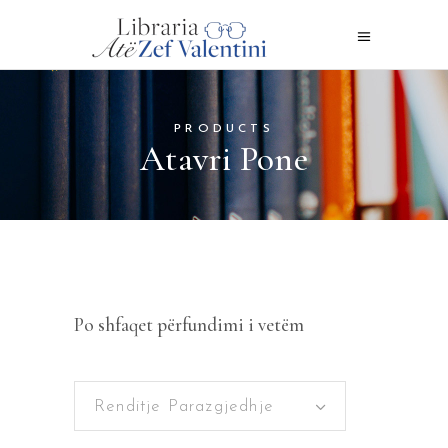
PRODUCTS
Atavri Pone
Po shfaqet përfundimi i vetëm
Renditje Parazgjedhje