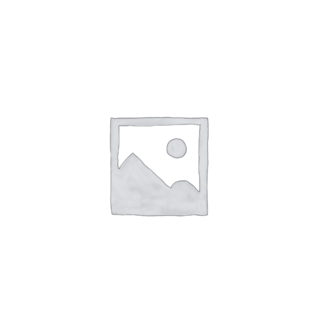
SHTOJE NË SHPORTË