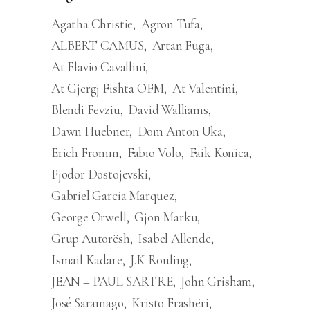
Agatha Christie
Agron Tufa
ALBERT CAMUS
Artan Fuga
At Flavio Cavallini
At Gjergj Fishta OFM
At Valentini
Blendi Fevziu
David Walliams
Dawn Huebner
Dom Anton Uka
Erich Fromm
Fabio Volo
Faik Konica
Fjodor Dostojevski
Gabriel Garcia Marquez
George Orwell
Gjon Marku
Grup Autorësh
Isabel Allende
Ismail Kadare
J.K Rouling
JEAN – PAUL SARTRE
John Grisham
José Saramago
Kristo Frashëri