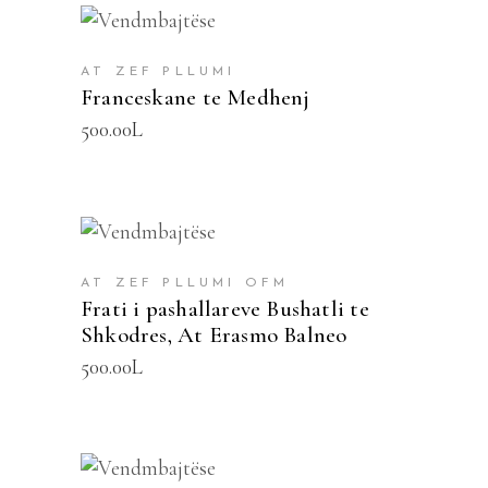
SHTOJE NË SHPORTË
AT ZEF PLLUMI
Franceskane te Medhenj
500.00
L
SHTOJE NË SHPORTË
AT ZEF PLLUMI OFM
Frati i pashallareve Bushatli te
Shkodres, At Erasmo Balneo
500.00
L
SHTOJE NË SHPORTË