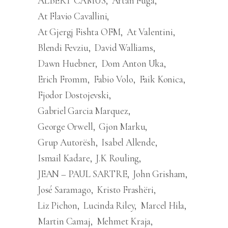
ALBERT CAMUS
Artan Fuga
At Flavio Cavallini
At Gjergj Fishta OFM
At Valentini
Blendi Fevziu
David Walliams
Dawn Huebner
Dom Anton Uka
Erich Fromm
Fabio Volo
Faik Konica
Fjodor Dostojevski
Gabriel Garcia Marquez
George Orwell
Gjon Marku
Grup Autorësh
Isabel Allende
Ismail Kadare
J.K Rouling
JEAN – PAUL SARTRE
John Grisham
José Saramago
Kristo Frashëri
Liz Pichon
Lucinda Riley
Marcel Hila
Martin Camaj
Mehmet Kraja