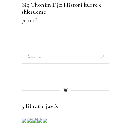
Siç Thonim Dje: Histori kurre e
shkrueme
700.00
L
Search
for:
❦
5 librat e javës