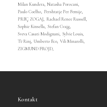
Milan Kundera
Natasha Porocani
Paulo Coelho
Pershtatje Per Femije
PREÇ ZOGAJ
Rachael Renee Russell
Sophie Kinsella
Stefan Cvajg
Sveva Casati Modignani
Sylvie Louis
Të Rinj
Umberto Eco
Vili Minarolli
ZIGMUND FROJD
Kontakt