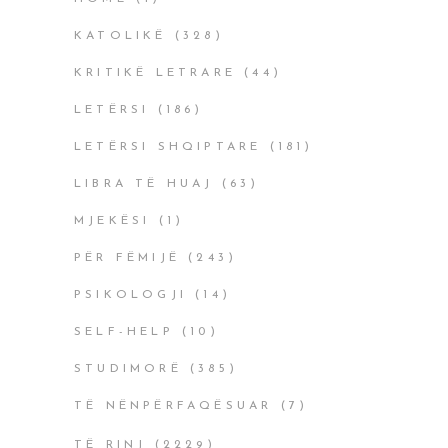
KATOLIKË
(328)
KRITIKË LETRARE
(44)
LETËRSI
(186)
LETËRSI SHQIPTARE
(181)
LIBRA TË HUAJ
(63)
MJEKËSI
(1)
PËR FËMIJË
(243)
PSIKOLOGJI
(14)
SELF-HELP
(10)
STUDIMORË
(385)
TË NËNPËRFAQËSUAR
(7)
TË RINJ
(2229)