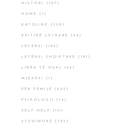
HISTORI
(127)
HOME
(1)
KATOLIKË
(328)
KRITIKË LETRARE
(44)
LETËRSI
(186)
LETËRSI SHQIPTARE
(181)
LIBRA TË HUAJ
(63)
MJEKËSI
(1)
PËR FËMIJË
(243)
PSIKOLOGJI
(14)
SELF-HELP
(10)
STUDIMORË
(385)