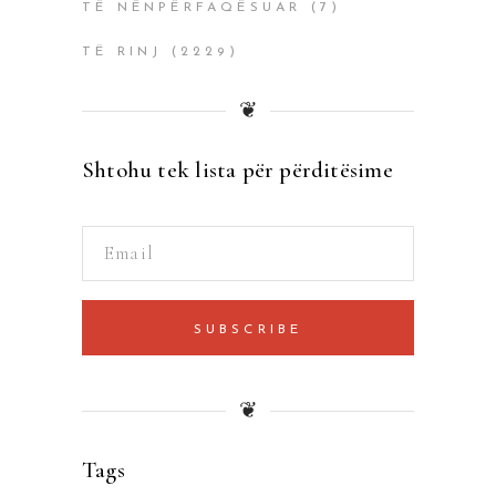
TË NËNPËRFAQËSUAR
(7)
TË RINJ
(2229)
❦
Shtohu tek lista për përditësime
SUBSCRIBE
❦
Tags