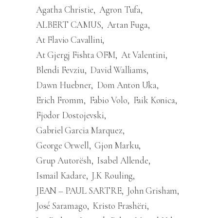
Agatha Christie
Agron Tufa
ALBERT CAMUS
Artan Fuga
At Flavio Cavallini
At Gjergj Fishta OFM
At Valentini
Blendi Fevziu
David Walliams
Dawn Huebner
Dom Anton Uka
Erich Fromm
Fabio Volo
Faik Konica
Fjodor Dostojevski
Gabriel Garcia Marquez
George Orwell
Gjon Marku
Grup Autorësh
Isabel Allende
Ismail Kadare
J.K Rouling
JEAN – PAUL SARTRE
John Grisham
José Saramago
Kristo Frashëri