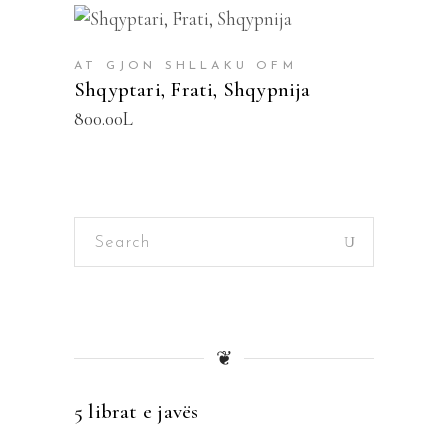
SHTOJE NË SHPORTË
AT GJON SHLLAKU OFM
Shqyptari, Frati, Shqypnija
800.00
L
Search
for:
❦
5 librat e javës