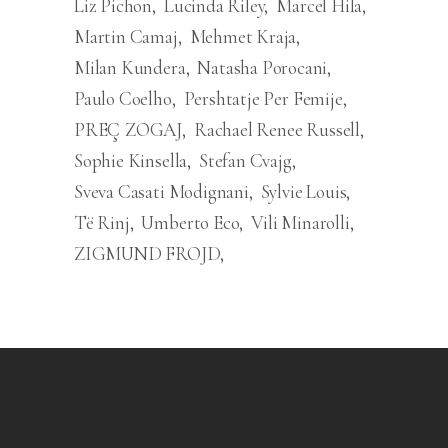
Liz Pichon
Lucinda Riley
Marcel Hila
Martin Camaj
Mehmet Kraja
Milan Kundera
Natasha Porocani
Paulo Coelho
Pershtatje Per Femije
PREÇ ZOGAJ
Rachael Renee Russell
Sophie Kinsella
Stefan Cvajg
Sveva Casati Modignani
Sylvie Louis
Të Rinj
Umberto Eco
Vili Minarolli
ZIGMUND FROJD