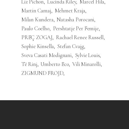
Liz Pichon
Lucinda Riley
Marcel Hila
Martin Camaj
Mehmet Kraja
Milan Kundera
Natasha Porocani
Paulo Coelho
Pershtatje Per Femije
PREÇ ZOGAJ
Rachael Renee Russell
Sophie Kinsella
Stefan Cvajg
Sveva Casati Modignani
Sylvie Louis
Të Rinj
Umberto Eco
Vili Minarolli
ZIGMUND FROJD