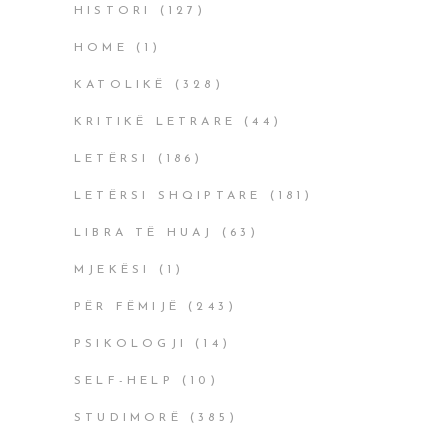
HISTORI
(127)
HOME
(1)
KATOLIKË
(328)
KRITIKË LETRARE
(44)
LETËRSI
(186)
LETËRSI SHQIPTARE
(181)
LIBRA TË HUAJ
(63)
MJEKËSI
(1)
PËR FËMIJË
(243)
PSIKOLOGJI
(14)
SELF-HELP
(10)
STUDIMORË
(385)