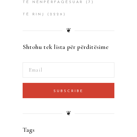
TË NËNPËRFAQËSUAR
(7)
TË RINJ
(2229)
❦
Shtohu tek lista për përditësime
SUBSCRIBE
❦
Tags