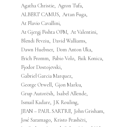
Agatha Christie
Agron Tufa
ALBERT CAMUS
Artan Fuga
At Flavio Cavallini
At Gjergj Fishta OFM
At Valentini
Blendi Fevziu
David Walliams
Dawn Huebner
Dom Anton Uka
Erich Fromm
Fabio Volo
Faik Konica
Fjodor Dostojevski
Gabriel Garcia Marquez
George Orwell
Gjon Marku
Grup Autorësh
Isabel Allende
Ismail Kadare
J.K Rouling
JEAN – PAUL SARTRE
John Grisham
José Saramago
Kristo Frashëri