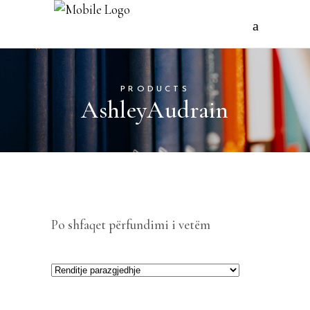
PRODUCTS
AshleyAudrain
Po shfaqet përfundimi i vetëm