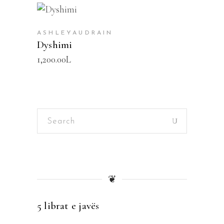
SHTOJE NË SHPORTË
ASHLEYAUDRAIN
Dyshimi
1,200.00
L
Search
for:
❦
5 librat e javës